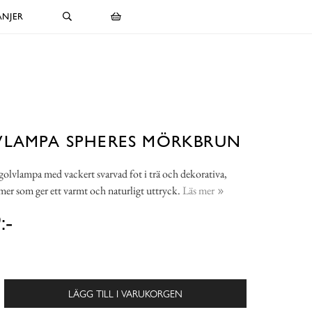
NJER
VLAMPA SPHERES MÖRKBRUN
 golvlampa med vackert svarvad fot i trä och dekorativa,
er som ger ett varmt och naturligt uttryck.
Läs mer
:-
LÄGG TILL I VARUKORGEN