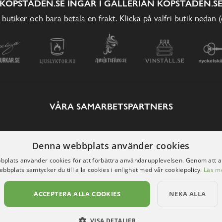
KÖPSTADEN.SE INGÅR I GALLERIAN KÖPSTADEN.S
 butiker och bara betala en frakt. Klicka på valfri butik nedan 
VÅRA SAMARBETSPARTNERS
Denna webbplats använder cookies
plats använder cookies för att förbättra användarupplevelsen. Genom att 
ebbplats samtycker du till alla cookies i enlighet med vår cookiepolicy.
Läs m
ACCEPTERA ALLA COOKIES
NEKA ALLA
VISA DETALJER