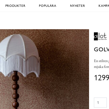
PRODUKTER
POPULÄRA
NYHETER
KAMPA
GOL
En stilren
mjuka form
1299