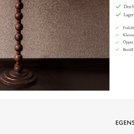
Den hä
Lager
Fraktfr
Klarna,
Öppet 
Beställ
EGEN