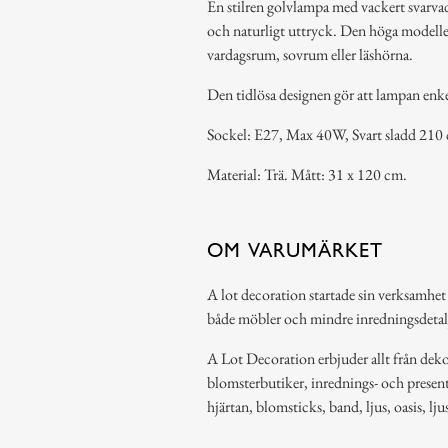
En stilren golvlampa med vackert svarvad
och naturligt uttryck. Den höga modelle
vardagsrum, sovrum eller läshörna.
Den tidlösa designen gör att lampan enke
Sockel: E27, Max 40W, Svart sladd 210 
Material: Trä. Mått: 31 x 120 cm.
OM VARUMÄRKET
A lot decoration startade sin verksamhet
både möbler och mindre inredningsdetal
A Lot Decoration erbjuder allt från dekor
blomsterbutiker, inrednings- och present
hjärtan, blomsticks, band, ljus, oasis, lj