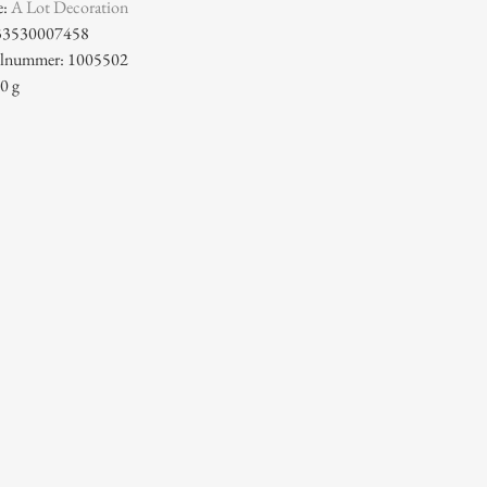
e:
A Lot Decoration
33530007458
kelnummer: 1005502
0 g