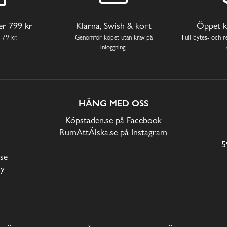
ver 799 kr
Klarna, Swish & kort
Öppet k
 79 kr.
Genomför köpet utan krav på
Full bytes- och re
inloggning.
HÄNG MED OSS
Köpstaden.se på Facebook
RumAttÄlska.se på Instagram
5
se
cy