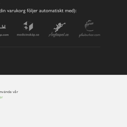
E
(din varukorg följer automatiskt med):
använda vår
er