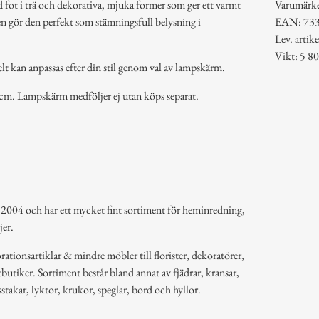
 fot i trä och dekorativa, mjuka former som ger ett varmt
Varumärk
n gör den perfekt som stämningsfull belysning i
EAN: 73
Lev. arti
Vikt: 5 80
lt kan anpassas efter din stil genom val av lampskärm.
cm. Lampskärm medföljer ej utan köps separat.
 2004 och har ett mycket fint sortiment för heminredning,
jer.
ationsartiklar & mindre möbler till florister, dekoratörer,
butiker. Sortiment består bland annat av fjädrar, kransar,
usstakar, lyktor, krukor, speglar, bord och hyllor.