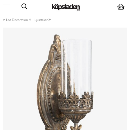
A Lot Decoration
Ljusstakar