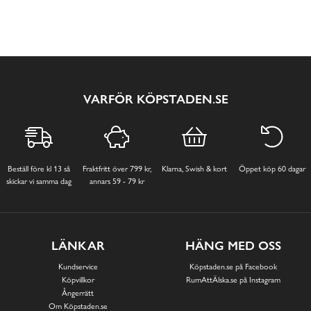
VARFÖR KÖPSTADEN.SE
Beställ före kl 13 så
Fraktfritt över 799 kr,
Klarna, Swish & kort
Öppet köp 60 dagar
skickar vi samma dag
annars 59 - 79 kr
LÄNKAR
HÄNG MED OSS
Kundservice
Köpstaden.se på Facebook
Köpvillkor
RumAttÄlska.se på Instagram
Ångerrätt
Om Köpstaden.se