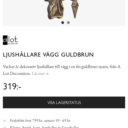
LJUSHÅLLARE VÄGG GULDBRUN
Vacker & dekorativ ljushållare till vägg i en fin guldbrun nyans, från A
Lot Decoration.
Läs mer
319:-
VISA LAGERSTATUS
Fraktfritt över 799 kr, annars 59 - 69 kr
Klarna, Swish, kort, Apple Pay & Google Pay