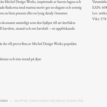
från Michel Design Works, inspirerade av havets lugna och
Varumärk
ade flaskorna med marina motiv ger en elegant och somrig
EAN: 60
m en liten present eller en lyxig detalj i hemmet.
Lev. arti
Vikt: 578
konsamt samtidigt som den hjälper till att återfukta
ll havsbris, strand och ren havsluft – en uppfriskande
när du vill prova flera av Michel Design Works populära
bener och inte testad på djur.
WORKS
SKUMTVÅL 3-PACK OCEAN TIDE, BEACH, OCEAN TIDE