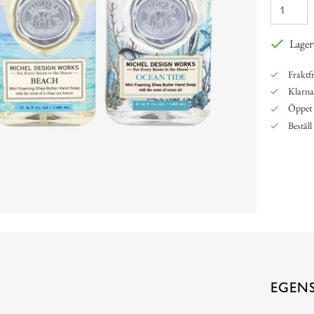
Lager
Fraktfr
Klarna,
Öppet 
Beställ
EGEN