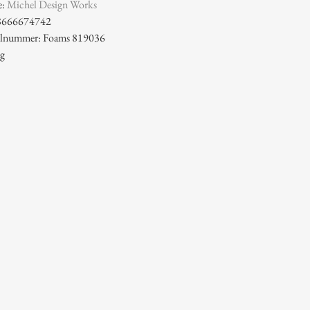
e:
Michel Design Works
8666674742
kelnummer: Foams 819036
 g