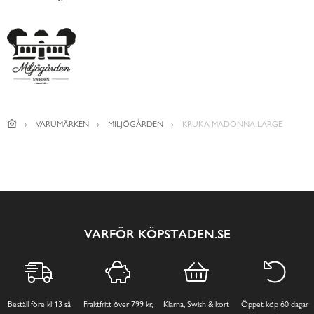
VARUMÄRKEN
MILJÖGÅRDEN
KRUKA MADONNA LARGE
VARFÖR KÖPSTADEN.SE
Beställ före kl 13 så
Fraktfritt över 799 kr,
Klarna, Swish & kort
Öppet köp 60 dagar