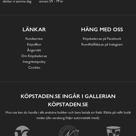
skickar vi samma dag
annars 59 - 79 kr
LÄNKAR
HÄNG MED OSS
Kundservice
Köpstaden.se på Facebook
Köpvillkor
RumAttÄlska.se på Instagram
Ångerrätt
Om Köpstaden.se
Integritetspolicy
Cookies
KÖPSTADEN.SE INGÅR I GALLERIAN
KÖPSTADEN.SE
Hos oss kan du handla i alla anslutna butiker och bara betala en frakt. Klicka på valfri butik
nedan (din varukorg följer automatiskt med):