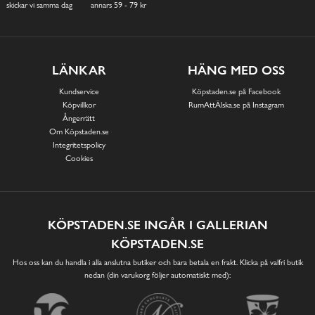
skickar vi samma dag
annars 59 - 79 kr
LÄNKAR
HÄNG MED OSS
Kundservice
Köpstaden.se på Facebook
Köpvillkor
RumAttÄlska.se på Instagram
Ångerrätt
Om Köpstaden.se
Integritetspolicy
Cookies
KÖPSTADEN.SE INGÅR I GALLERIAN
KÖPSTADEN.SE
Hos oss kan du handla i alla anslutna butiker och bara betala en frakt. Klicka på valfri butik
nedan (din varukorg följer automatiskt med):