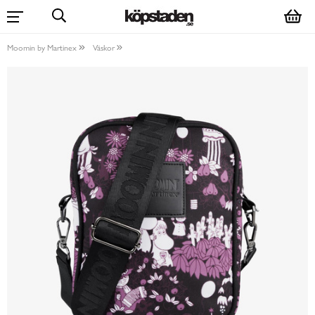
Moomin by Martinex
Väskor