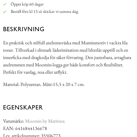
Öppet köp 60 dagar
Beställ före kl 13 så skickar vi samma dag.
BESKRIVNING
En praktisk och stilfull axelremsväska med Muminmotiv i vackra lila
toner. Tillverkad i slitstark läderimitation med blixtlås upptill och en
innerficka med dragkedja för säker förvaring. Den justerbara, avtagbara
axelremmen med Moomin-logga ger både komfort och flexibilitet.
Perfekt för vardag, resa eller utflykt.
Material: Polyuretan. Mått:15,5 x 20 x 7 cm.
EGENSKAPER
Varumärke:
Moomin by Martinex
EAN: 6416844136678
Lev. artikelnummer: 35506773