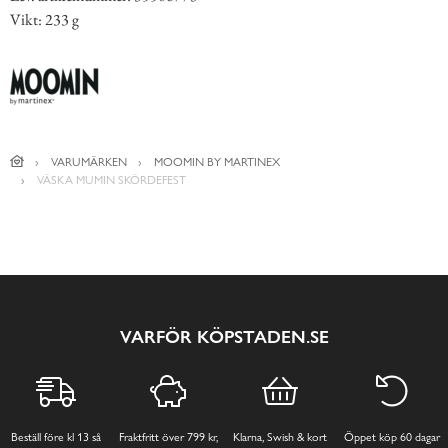
Vikt: 233 g
VARUMÄRKEN
MOOMIN BY MARTINEX
VÄSKA MUMIN SKÖRDEFEST
VARFÖR KÖPSTADEN.SE
Beställ före kl 13 så
Fraktfritt över 799 kr,
Klarna, Swish & kort
Öppet köp 60 dagar