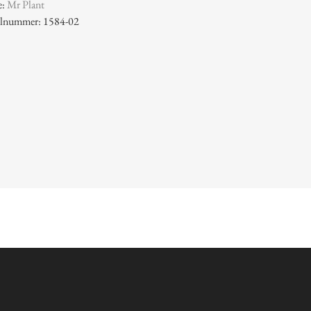
e:
Mr Plant
kelnummer: 1584-02