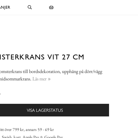
NJER
STERKRANS VIT 27 CM
omsterkrans till bordsdekoration, upphäng på dörr/vägg
 midsommarkrans.
Läs mer
-
VISA LAGERSTATUS
itt över 799 kr, annars 59 - 69 kr
 Swish, kort, Apple Pay & Google Pay