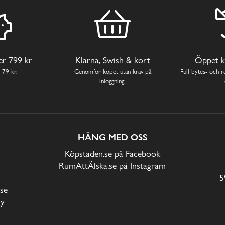
ver 799 kr
Klarna, Swish & kort
Öppet k
 79 kr.
Genomför köpet utan krav på
Full bytes- och re
inloggning.
HÄNG MED OSS
Köpstaden.se på Facebook
RumAttÄlska.se på Instagram
5
se
cy