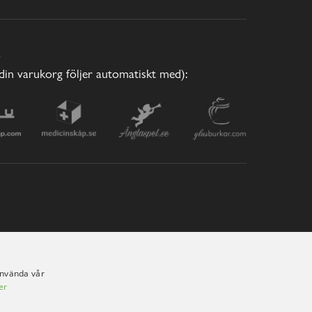
E
(din varukorg följer automatiskt med):
använda vår
er