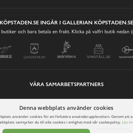
KÖPSTADEN.SE INGÅR I GALLERIAN KÖPSTADEN.S
 butiker och bara betala en frakt. Klicka på valfri butik nedan 
VÅRA SAMARBETSPARTNERS
Denna webbplats använder cookies
plats använder cookies för att förbättra användarupplevelsen. Genom att 
ebbplats samtycker du till alla cookies i enlighet med vår cookiepolicy.
Läs m