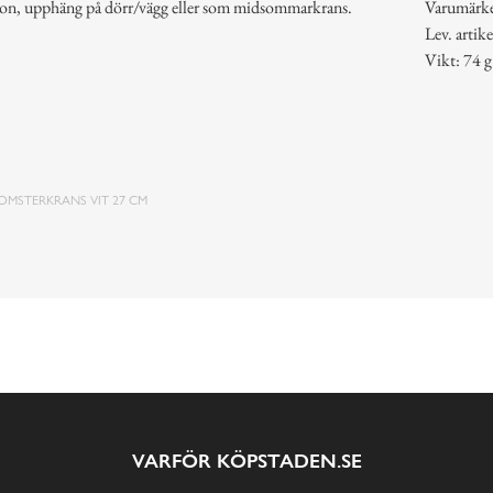
tion, upphäng på dörr/vägg eller som midsommarkrans.
Varumärk
Lev. arti
Vikt: 74 g
OMSTERKRANS VIT 27 CM
VARFÖR KÖPSTADEN.SE