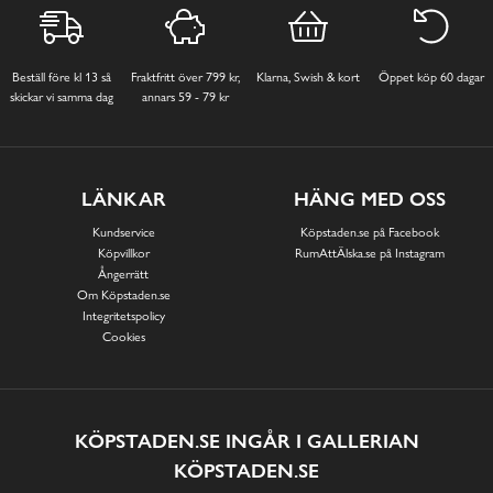
Beställ före kl 13 så
Fraktfritt över 799 kr,
Klarna, Swish & kort
Öppet köp 60 dagar
skickar vi samma dag
annars 59 - 79 kr
LÄNKAR
HÄNG MED OSS
Kundservice
Köpstaden.se på Facebook
Köpvillkor
RumAttÄlska.se på Instagram
Ångerrätt
Om Köpstaden.se
Integritetspolicy
Cookies
KÖPSTADEN.SE INGÅR I GALLERIAN
KÖPSTADEN.SE