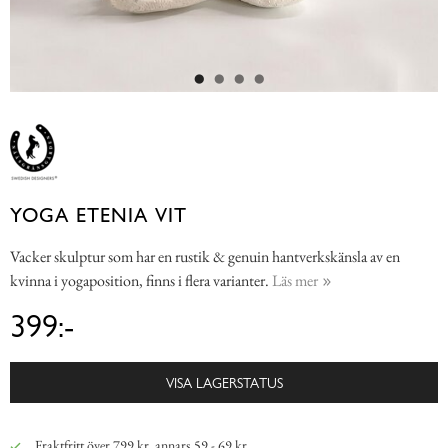
YOGA ETENIA VIT
Vacker skulptur som har en rustik & genuin hantverkskänsla av en
kvinna i yogaposition, finns i flera varianter.
Läs mer
399:-
VISA LAGERSTATUS
Fraktfritt över 799 kr, annars 59 - 69 kr