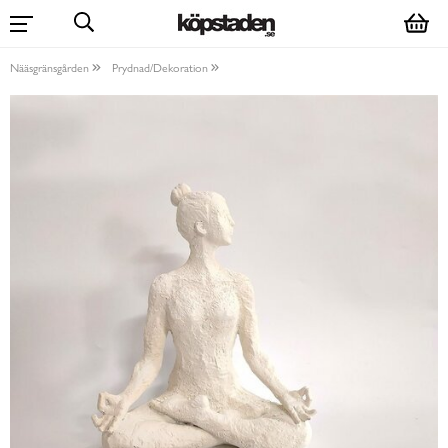
Nääsgränsgården
Prydnad/Dekoration