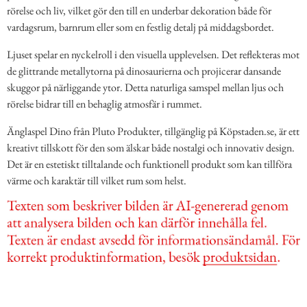
rörelse och liv, vilket gör den till en underbar dekoration både för
vardagsrum, barnrum eller som en festlig detalj på middagsbordet.
Ljuset spelar en nyckelroll i den visuella upplevelsen. Det reflekteras mot
de glittrande metallytorna på dinosaurierna och projicerar dansande
skuggor på närliggande ytor. Detta naturliga samspel mellan ljus och
rörelse bidrar till en behaglig atmosfär i rummet.
Änglaspel Dino från Pluto Produkter, tillgänglig på Köpstaden.se, är ett
kreativt tillskott för den som älskar både nostalgi och innovativ design.
Det är en estetiskt tilltalande och funktionell produkt som kan tillföra
värme och karaktär till vilket rum som helst.