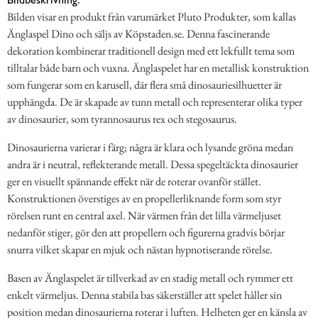
Bilden visar en produkt från varumärket Pluto Produkter, som kallas
Änglaspel Dino och säljs av Köpstaden.se. Denna fascinerande
dekoration kombinerar traditionell design med ett lekfullt tema som
tilltalar både barn och vuxna. Änglaspelet har en metallisk konstruktion
som fungerar som en karusell, där flera små dinosauriesilhuetter är
upphängda. De är skapade av tunn metall och representerar olika typer
av dinosaurier, som tyrannosaurus rex och stegosaurus.
Dinosaurierna varierar i färg; några är klara och lysande gröna medan
andra är i neutral, reflekterande metall. Dessa spegeltäckta dinosaurier
ger en visuellt spännande effekt när de roterar ovanför stället.
Konstruktionen överstiges av en propellerliknande form som styr
rörelsen runt en central axel. När värmen från det lilla värmeljuset
nedanför stiger, gör den att propellern och figurerna gradvis börjar
snurra vilket skapar en mjuk och nästan hypnotiserande rörelse.
Basen av Änglaspelet är tillverkad av en stadig metall och rymmer ett
enkelt värmeljus. Denna stabila bas säkerställer att spelet håller sin
position medan dinosaurierna roterar i luften. Helheten ger en känsla av