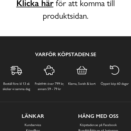
Klicka här
för att komma till
produktsidan.
VARFÖR KÖPSTADEN.SE
Beställ före kl 13 så
Fraktfritt över 799 kr,
Klarna, Swish & kort
Öppet köp 60 dagar
skickar vi samma dag
annars 59 - 79 kr
LÄNKAR
HÄNG MED OSS
Kundservice
Köpstaden.se på Facebook
Köpvillkor
RumAttÄlska.se på Instagram