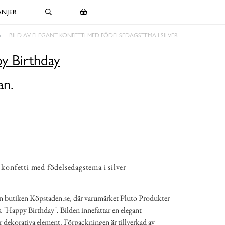
NJER
BILD AV ELEGANT KONFETTI MED FÖDELSEDAGSTEMA I SILVER
y Birthday
an.
 konfetti med födelsedagstema i silver
ån butiken Köpstaden.se, där varumärket Pluto Produkter
 "Happy Birthday". Bilden innefattar en elegant
 dekorativa element. Förpackningen är tillverkad av