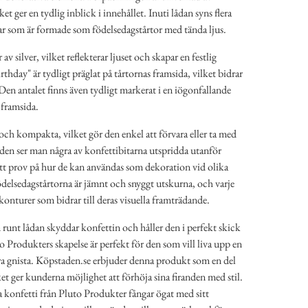
et ger en tydlig inblick i innehållet. Inuti lådan syns flera
ar som är formade som födelsedagstårtor med tända ljus.
av silver, vilket reflekterar ljuset och skapar en festlig
hday" är tydligt präglat på tårtornas framsida, vilket bidrar
 Den antalet finns även tydligt markerat i en iögonfallande
 framsida.
och kompakta, vilket gör den enkel att förvara eller ta med
lden ser man några av konfettibitarna utspridda utanför
ett prov på hur de kan användas som dekoration vid olika
 födelsedagstårtorna är jämnt och snyggt utskurna, och varje
 konturer som bidrar till deras visuella framträdande.
runt lådan skyddar konfettin och håller den i perfekt skick
to Produkters skapelse är perfekt för den som vill liva upp en
ra gnista. Köpstaden.se erbjuder denna produkt som en del
ket ger kunderna möjlighet att förhöja sina firanden med stil.
konfetti från Pluto Produkter fångar ögat med sitt