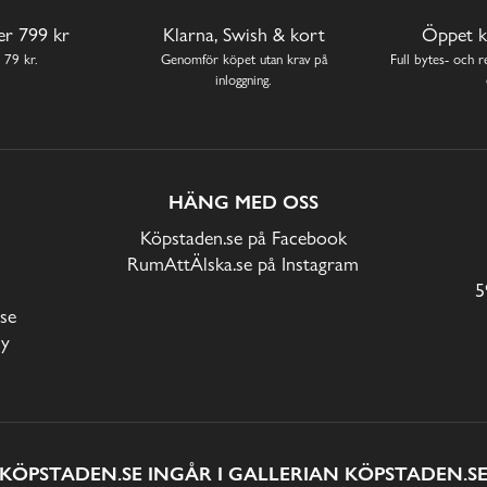
ver 799 kr
Klarna, Swish & kort
Öppet k
 79 kr.
Genomför köpet utan krav på
Full bytes- och re
inloggning.
HÄNG MED OSS
Köpstaden.se på Facebook
RumAttÄlska.se på Instagram
5
se
cy
KÖPSTADEN.SE INGÅR I GALLERIAN KÖPSTADEN.S