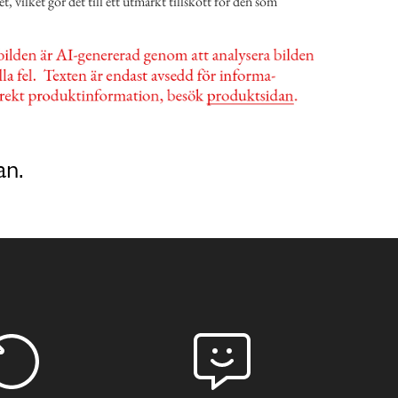
et, vilket gör det till ett utmärkt tillskott för den som
an.