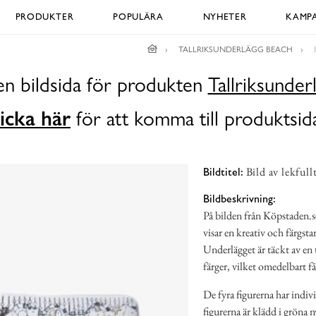
PRODUKTER
POPULÄRA
NYHETER
KAMPA
TALLRIKSUNDERLÄGG BEACH
en bildsida för produkten
Tallriksunder
icka här
för att komma till produktsid
Bild av lekfull
Bildtitel:
Bildbeskrivning:
På bilden från Köpstaden.se 
visar en kreativ och färgsta
Underlägget är täckt av en t
färger, vilket omedelbart f
De fyra figurerna har indiv
figurerna är klädd i gröna 