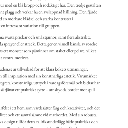
ur med en blå kropp och rödaktigt hår. Den tredje gestalten
rönt plagg och verkar ha en avslappnad hållning. Den fjärde
d en mörkare klädsel och starka kontraster i
r en intressant variation till gruppen.
 svarta prickar och små stjärnor, samt flera abstrakta
 sprayer eller streck. Detta ger en visuell känsla av rörelse
ns ett mönster som påminner om staket eller pelare, vilket
nt centralmotivet.
en.se är tillverkad för att klara kökets utmaningar,
 till inspiration med sin konstnärliga estetik. Varumärket
ntegrera konstnärliga uttryck i vardagsföremål och bidrar här
 tjänar ett praktiskt syfte – att skydda bordet mot spill
rfekt i ett hem som värdesätter färg och kreativitet, och det
alitet och ett samtalsämne vid matbordet. Med sin robusta
a design tillför detta tallriksunderlägg både praktiska och