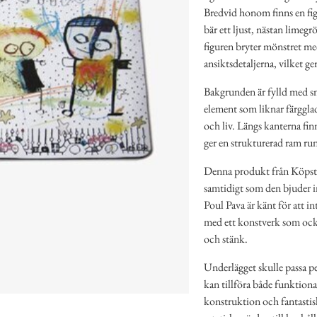
Bredvid honom finns en fig
bär ett ljust, nästan limeg
figuren bryter mönstret me
ansiktsdetaljerna, vilket ge
Bakgrunden är fylld med små
element som liknar färgglada
och liv. Längs kanterna fin
ger en strukturerad ram ru
Denna produkt från Köpstad
samtidigt som den bjuder in
Poul Pava är känt för att i
med ett konstverk som också
och stänk.
Underlägget skulle passa pe
kan tillföra både funktion
konstruktion och fantastisk