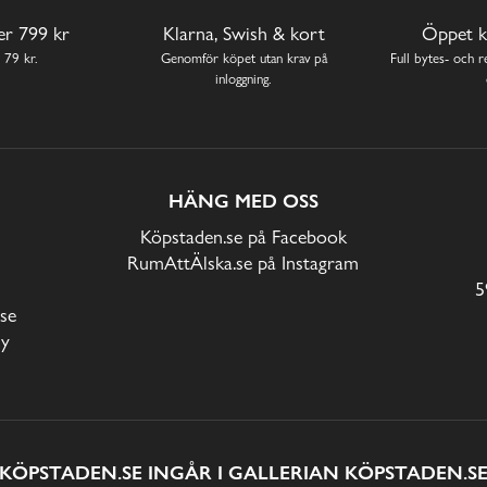
ver 799 kr
Klarna, Swish & kort
Öppet k
 79 kr.
Genomför köpet utan krav på
Full bytes- och re
inloggning.
HÄNG MED OSS
Köpstaden.se på Facebook
RumAttÄlska.se på Instagram
5
se
cy
KÖPSTADEN.SE INGÅR I GALLERIAN KÖPSTADEN.S