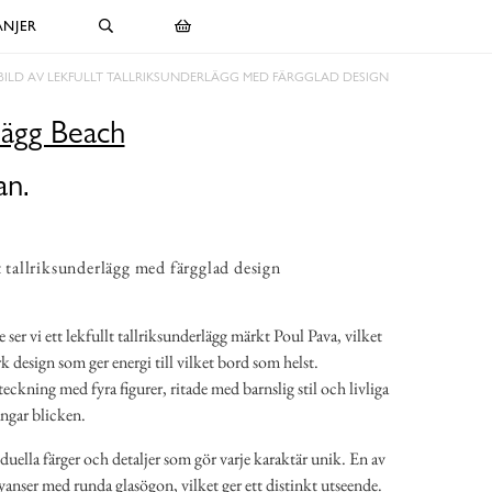
NJER
BILD AV LEKFULLT TALLRIKSUNDERLÄGG MED FÄRGGLAD DESIGN
lägg Beach
an.
t tallriksunderlägg med färgglad design
ser vi ett lekfullt tallriksunderlägg märkt Poul Pava, vilket
rk design som ger energi till vilket bord som helst.
eckning med fyra figurer, ritade med barnslig stil och livliga
ångar blicken.
iduella färger och detaljer som gör varje karaktär unik. En av
nyanser med runda glasögon, vilket ger ett distinkt utseende.