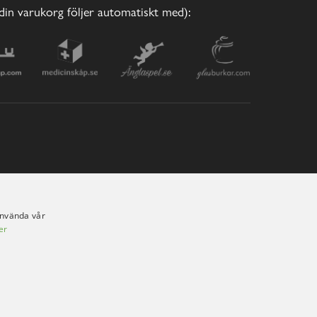
(din varukorg följer automatiskt med):
använda vår
er