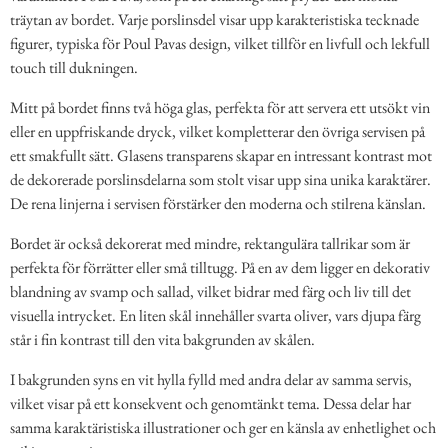
träytan av bordet. Varje porslinsdel visar upp karakteristiska tecknade
figurer, typiska för Poul Pavas design, vilket tillför en livfull och lekfull
touch till dukningen.
Mitt på bordet finns två höga glas, perfekta för att servera ett utsökt vin
eller en uppfriskande dryck, vilket kompletterar den övriga servisen på
ett smakfullt sätt. Glasens transparens skapar en intressant kontrast mot
de dekorerade porslinsdelarna som stolt visar upp sina unika karaktärer.
De rena linjerna i servisen förstärker den moderna och stilrena känslan.
Bordet är också dekorerat med mindre, rektangulära tallrikar som är
perfekta för förrätter eller små tilltugg. På en av dem ligger en dekorativ
blandning av svamp och sallad, vilket bidrar med färg och liv till det
visuella intrycket. En liten skål innehåller svarta oliver, vars djupa färg
står i fin kontrast till den vita bakgrunden av skålen.
I bakgrunden syns en vit hylla fylld med andra delar av samma servis,
vilket visar på ett konsekvent och genomtänkt tema. Dessa delar har
samma karaktäristiska illustrationer och ger en känsla av enhetlighet och