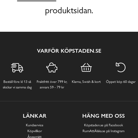
produktsidan.
VARFÖR KÖPSTADEN.SE
Beställ före kl 13 så
Fraktfritt över 799 kr,
Klarna, Swish & kort
Öppet köp 60 dagar
skickar vi samma dag
annars 59 - 79 kr
LÄNKAR
HÄNG MED OSS
Kundservice
Köpstaden.se på Facebook
Köpvillkor
RumAttÄlska.se på Instagram
Ångerrätt