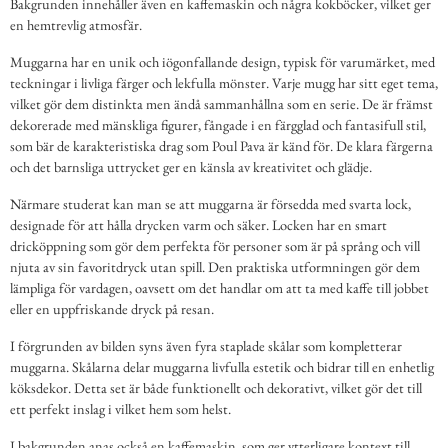
Bakgrunden innehåller även en kaffemaskin och några kokböcker, vilket ger
en hemtrevlig atmosfär.
Muggarna har en unik och iögonfallande design, typisk för varumärket, med
teckningar i livliga färger och lekfulla mönster. Varje mugg har sitt eget tema,
vilket gör dem distinkta men ändå sammanhållna som en serie. De är främst
dekorerade med mänskliga figurer, fångade i en färgglad och fantasifull stil,
som bär de karakteristiska drag som Poul Pava är känd för. De klara färgerna
och det barnsliga uttrycket ger en känsla av kreativitet och glädje.
Närmare studerat kan man se att muggarna är försedda med svarta lock,
designade för att hålla drycken varm och säker. Locken har en smart
dricköppning som gör dem perfekta för personer som är på språng och vill
njuta av sin favoritdryck utan spill. Den praktiska utformningen gör dem
lämpliga för vardagen, oavsett om det handlar om att ta med kaffe till jobbet
eller en uppfriskande dryck på resan.
I förgrunden av bilden syns även fyra staplade skålar som kompletterar
muggarna. Skålarna delar muggarna livfulla estetik och bidrar till en enhetlig
köksdekor. Detta set är både funktionellt och dekorativt, vilket gör det till
ett perfekt inslag i vilket hem som helst.
I bakgrunden anas också en kaffemaskin, som ger ytterligare kontext till