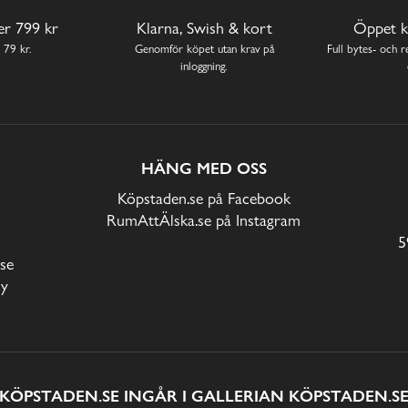
ver 799 kr
Klarna, Swish & kort
Öppet k
 79 kr.
Genomför köpet utan krav på
Full bytes- och re
inloggning.
HÄNG MED OSS
Köpstaden.se på Facebook
RumAttÄlska.se på Instagram
5
se
cy
KÖPSTADEN.SE INGÅR I GALLERIAN KÖPSTADEN.S