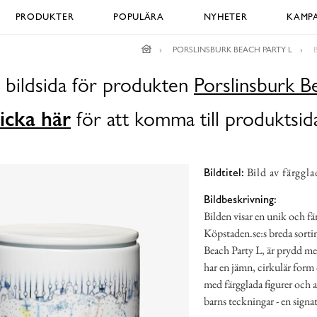
PRODUKTER
POPULÄRA
NYHETER
KAMPA
PORSLINSBURK BEACH PARTY L
 bildsida för produkten
Porslinsburk B
icka här
för att komma till produktsid
Bild av färggl
Bildtitel:
Bildbeskrivning:
Bilden visar en unik och fä
Köpstaden.se:s breda sorti
Beach Party L, är prydd med
har en jämn, cirkulär form o
med färgglada figurer och 
barns teckningar - en signa