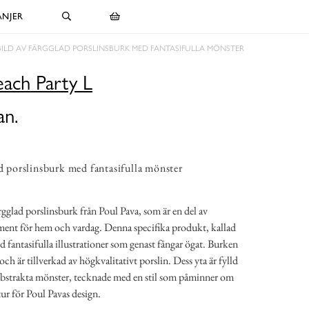
NJER
BILD AV FÄRGGLAD PORSLINSBURK MED FANTASIFULLA MÖNSTER
each Party L
an.
ad porslinsburk med fantasifulla mönster
rgglad porslinsburk från Poul Pava, som är en del av
ment för hem och vardag. Denna specifika produkt, kallad
 fantasifulla illustrationer som genast fångar ögat. Burken
ch är tillverkad av högkvalitativt porslin. Dess yta är fylld
abstrakta mönster, tecknade med en stil som påminner om
tur för Poul Pavas design.