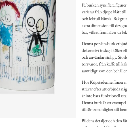
På burken syns flera figure
varierar från djupt blått til
och lekfull känsla. Bakgru
extra dimension till design
bas, vilket framhäver de lek
Denna porslinsburk erbjude
dekorativt inslag i köket e
och användarvänligt. Storle
torrvaror, från kaffe till k
samtidigt som den behåller e
Hos Köpstaden.se finner m
strävar efter att erbjuda n
är inte bara funktionell ut
Denna burk är ett exempel 
tillför personlighet till he
Bildens detaljer och den fä