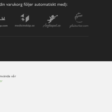
(din varukorg följer automatiskt med):
använda vår
er