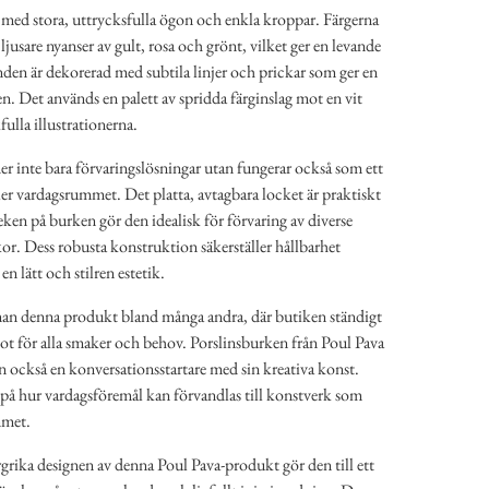
r med stora, uttrycksfulla ögon och enkla kroppar. Färgerna
l ljusare nyanser av gult, rosa och grönt, vilket ger en levande
nden är dekorerad med subtila linjer och prickar som ger en
en. Det används en palett av spridda färginslag mot en vit
fulla illustrationerna.
r inte bara förvaringslösningar utan fungerar också som ett
ller vardagsrummet. Det platta, avtagbara locket är praktiskt
ken på burken gör den idealisk för förvaring av diverse
akor. Dess robusta konstruktion säkerställer hållbarhet
n lätt och stilren estetik.
an denna produkt bland många andra, där butiken ständigt
ågot för alla smaker och behov. Porslinsburken från Poul Pava
an också en konversationsstartare med sin kreativa konst.
på hur vardagsföremål kan förvandlas till konstverk som
mmet.
rgrika designen av denna Poul Pava-produkt gör den till ett