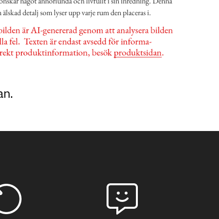
 önskar något annorlunda och livfullt i sin inredning. Denna
n älskad detalj som lyser upp varje rum den placeras i.
an.