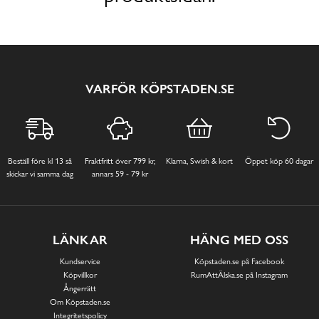
VARFÖR KÖPSTADEN.SE
Beställ före kl 13 så
Fraktfritt över 799 kr,
Klarna, Swish & kort
Öppet köp 60 dagar
skickar vi samma dag
annars 59 - 79 kr
LÄNKAR
HÄNG MED OSS
Kundservice
Köpstaden.se på Facebook
Köpvillkor
RumAttÄlska.se på Instagram
Ångerrätt
Om Köpstaden.se
Integritetspolicy