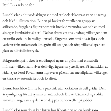
Poul Pava är känd för.
Lunchlådan är huvudsakligen vit med ett lock dekorerat av en charmig
och lekfull illustration. Bilden på locket föreställer en grupp av
stiliserade, färgglada figurer som står bredvid varandra, var och en med
sin egen karaktäristiska stil. De har abstrakta ansiktsdrag, vilket ger dem
ett unikt och lite barnsligt uttryck. Färgerna som används är ljusa och
varierar från turkos och limegrön till orange och rött, vilket skapar ett
glatt och livfullt intryck.
Bakgrunden på locket är en dämpad nyans av grått med ett subtilt
mönster, vilket framhäver de livliga figurerna ytterligare. På framsidan av
lådan syns Poul Pavas namn ingraverat på en liten metallplatta, vilket ger
en känsla av autenticitet och kvalitet.
Denna lunchbox är inte bara praktisk utan också en visuell glädje. Den
är rymlig nog för att rymma en måltid och lätt att bära med sig i olika
sammanhang, vare sig det är en dag på stranden eller på jobbet.
Lunchlådor som dessa kan hittas hos Köpstaden.se, en butik som