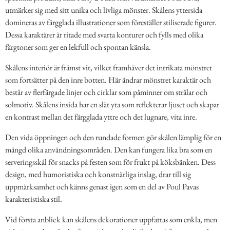
utmärker sig med sitt unika och livliga mönster. Skålens yttersida
domineras av färgglada illustrationer som föreställer stiliserade figurer.
Dessa karaktärer är ritade med svarta konturer och fylls med olika
färgtoner som ger en lekfull och spontan känsla.
Skålens interiör är främst vit, vilket framhäver det intrikata mönstret
som fortsätter på den inre botten. Här ändrar mönstret karaktär och
består av flerfärgade linjer och cirklar som påminner om strålar och
solmotiv. Skålens insida har en slät yta som reflekterar ljuset och skapar
en kontrast mellan det färgglada yttre och det lugnare, vita inre.
Den vida öppningen och den rundade formen gör skålen lämplig för en
mängd olika användningsområden. Den kan fungera lika bra som en
serveringsskål för snacks på festen som för frukt på köksbänken. Dess
design, med humoristiska och konstnärliga inslag, drar till sig
uppmärksamhet och känns genast igen som en del av Poul Pavas
karakteristiska stil.
Vid första anblick kan skålens dekorationer uppfattas som enkla, men