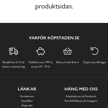
produktsidan.
VARFÖR KÖPSTADEN.SE
Beställ före kl 13 så
Fraktfritt över 799 kr,
Klarna, Swish & kort
Öppet köp 60 dagar
skickar vi samma dag
annars 59 - 79 kr
LÄNKAR
HÄNG MED OSS
Kundservice
Köpstaden.se på Facebook
Köpvillkor
RumAttÄlska.se på Instagram
Ångerrätt