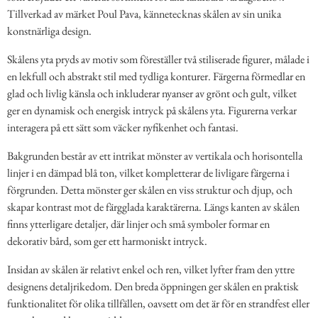
Tillverkad av märket Poul Pava, kännetecknas skålen av sin unika
konstnärliga design.
Skålens yta pryds av motiv som föreställer två stiliserade figurer, målade i
en lekfull och abstrakt stil med tydliga konturer. Färgerna förmedlar en
glad och livlig känsla och inkluderar nyanser av grönt och gult, vilket
ger en dynamisk och energisk intryck på skålens yta. Figurerna verkar
interagera på ett sätt som väcker nyfikenhet och fantasi.
Bakgrunden består av ett intrikat mönster av vertikala och horisontella
linjer i en dämpad blå ton, vilket kompletterar de livligare färgerna i
förgrunden. Detta mönster ger skålen en viss struktur och djup, och
skapar kontrast mot de färgglada karaktärerna. Längs kanten av skålen
finns ytterligare detaljer, där linjer och små symboler formar en
dekorativ bård, som ger ett harmoniskt intryck.
Insidan av skålen är relativt enkel och ren, vilket lyfter fram den yttre
designens detaljrikedom. Den breda öppningen ger skålen en praktisk
funktionalitet för olika tillfällen, oavsett om det är för en strandfest eller