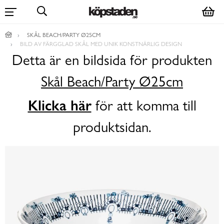
SKÅL BEACH/PARTY Ø25CM
BILD AV FÄRGGLAD SKÅL MED UNIK KONSTNÄRLIG DESIGN
Detta är en bildsida för produkten
Skål Beach/Party Ø25cm
Klicka här
för att komma till
produktsidan.