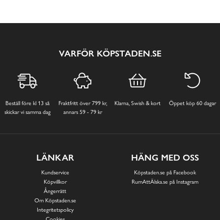
VARFÖR KÖPSTADEN.SE
Beställ före kl 13 så
Fraktfritt över 799 kr,
Klarna, Swish & kort
Öppet köp 60 dagar
skickar vi samma dag
annars 59 - 79 kr
LÄNKAR
HÄNG MED OSS
Kundservice
Köpstaden.se på Facebook
Köpvillkor
RumAttÄlska.se på Instagram
Ångerrätt
Om Köpstaden.se
Integritetspolicy
Cookies