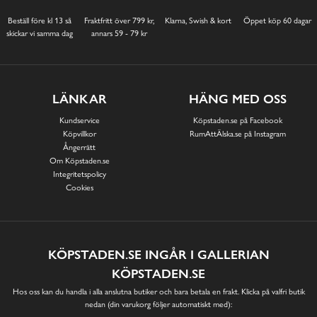
Beställ före kl 13 så
Fraktfritt över 799 kr,
Klarna, Swish & kort
Öppet köp 60 dagar
skickar vi samma dag
annars 59 - 79 kr
LÄNKAR
HÄNG MED OSS
Kundservice
Köpstaden.se på Facebook
Köpvillkor
RumAttÄlska.se på Instagram
Ångerrätt
Om Köpstaden.se
Integritetspolicy
Cookies
KÖPSTADEN.SE INGÅR I GALLERIAN
KÖPSTADEN.SE
Hos oss kan du handla i alla anslutna butiker och bara betala en frakt. Klicka på valfri butik
nedan (din varukorg följer automatiskt med):