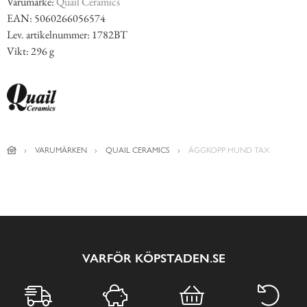
Varumärke:
Quail Ceramics
EAN: 5060266056574
Lev. artikelnummer: 1782BT
Vikt: 296 g
VARUMÄRKEN
QUAIL CERAMICS
ÄGGKOPP HUND TAX
VARFÖR KÖPSTADEN.SE