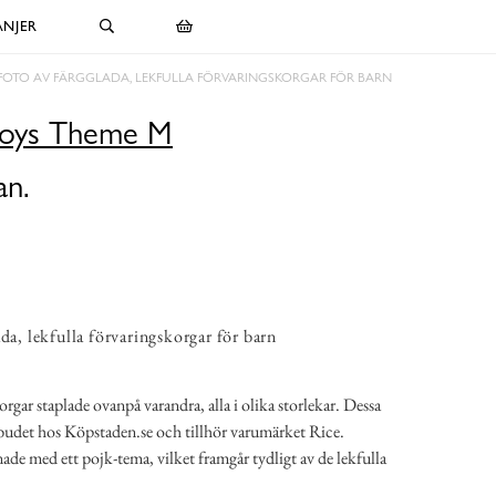
NJER
FOTO AV FÄRGGLADA, LEKFULLA FÖRVARINGSKORGAR FÖR BARN
Boys Theme M
an.
da, lekfulla förvaringskorgar för barn
orgar staplade ovanpå varandra, alla i olika storlekar. Dessa
budet hos Köpstaden.se och tillhör varumärket Rice.
nade med ett pojk-tema, vilket framgår tydligt av de lekfulla