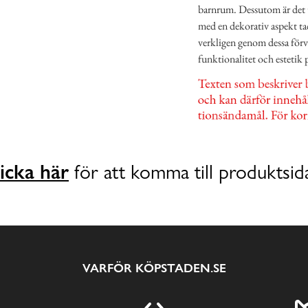
barnrum. Dessutom är det ty
med en dekorativ aspekt tac
verkligen genom dessa för
funktionalitet och estetik 
icka här
för att komma till produktsid
VARFÖR KÖPSTADEN.SE