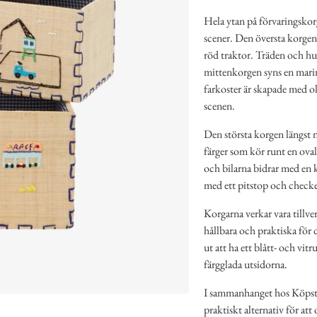
Hela ytan på förvaringskorg
scener. Den översta korgen 
röd traktor. Träden och huse
mittenkorgen syns en mari
farkoster är skapade med oli
scenen.
Den största korgen längst ne
färger som kör runt en ova
och bilarna bidrar med en 
med ett pitstop och checker
Korgarna verkar vara tillver
hållbara och praktiska för 
ut att ha ett blått- och vit
färgglada utsidorna.
I sammanhanget hos Köpsta
praktiskt alternativ för att