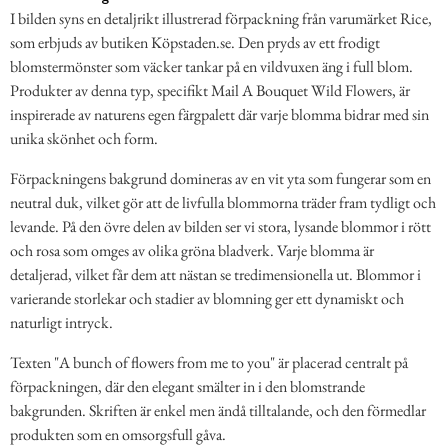
I bilden syns en detaljrikt illustrerad förpackning från varumärket Rice,
som erbjuds av butiken Köpstaden.se. Den pryds av ett frodigt
blomstermönster som väcker tankar på en vildvuxen äng i full blom.
Produkter av denna typ, specifikt Mail A Bouquet Wild Flowers, är
inspirerade av naturens egen färgpalett där varje blomma bidrar med sin
unika skönhet och form.
Förpackningens bakgrund domineras av en vit yta som fungerar som en
neutral duk, vilket gör att de livfulla blommorna träder fram tydligt och
levande. På den övre delen av bilden ser vi stora, lysande blommor i rött
och rosa som omges av olika gröna bladverk. Varje blomma är
detaljerad, vilket får dem att nästan se tredimensionella ut. Blommor i
varierande storlekar och stadier av blomning ger ett dynamiskt och
naturligt intryck.
Texten "A bunch of flowers from me to you" är placerad centralt på
förpackningen, där den elegant smälter in i den blomstrande
bakgrunden. Skriften är enkel men ändå tilltalande, och den förmedlar
produkten som en omsorgsfull gåva.