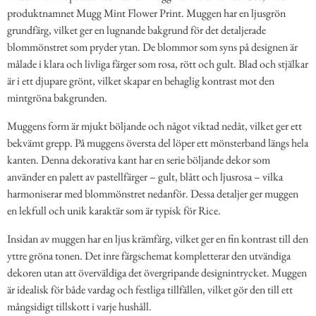
produktnamnet Mugg Mint Flower Print. Muggen har en ljusgrön
grundfärg, vilket ger en lugnande bakgrund för det detaljerade
blommönstret som pryder ytan. De blommor som syns på designen är
målade i klara och livliga färger som rosa, rött och gult. Blad och stjälkar
är i ett djupare grönt, vilket skapar en behaglig kontrast mot den
mintgröna bakgrunden.
Muggens form är mjukt böljande och något viktad nedåt, vilket ger ett
bekvämt grepp. På muggens översta del löper ett mönsterband längs hela
kanten. Denna dekorativa kant har en serie böljande dekor som
använder en palett av pastellfärger – gult, blått och ljusrosa – vilka
harmoniserar med blommönstret nedanför. Dessa detaljer ger muggen
en lekfull och unik karaktär som är typisk för Rice.
Insidan av muggen har en ljus krämfärg, vilket ger en fin kontrast till den
yttre gröna tonen. Det inre färgschemat kompletterar den utvändiga
dekoren utan att överväldiga det övergripande designintrycket. Muggen
är idealisk för både vardag och festliga tillfällen, vilket gör den till ett
mångsidigt tillskott i varje hushåll.