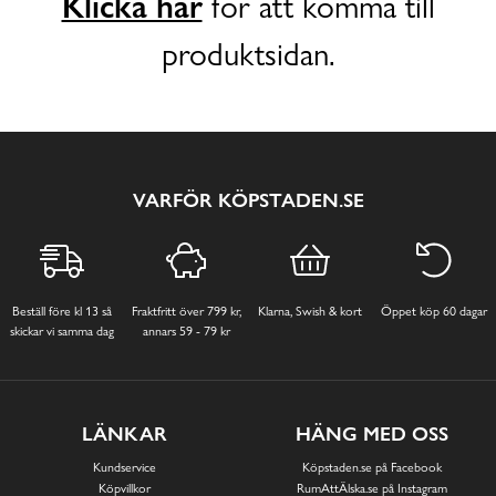
Klicka här
för att komma till
produktsidan.
VARFÖR KÖPSTADEN.SE
Beställ före kl 13 så
Fraktfritt över 799 kr,
Klarna, Swish & kort
Öppet köp 60 dagar
skickar vi samma dag
annars 59 - 79 kr
LÄNKAR
HÄNG MED OSS
Kundservice
Köpstaden.se på Facebook
Köpvillkor
RumAttÄlska.se på Instagram