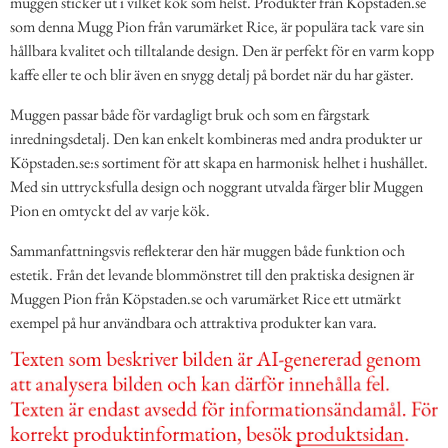
muggen sticker ut i vilket kök som helst. Produkter från Köpstaden.se
som denna Mugg Pion från varumärket Rice, är populära tack vare sin
hållbara kvalitet och tilltalande design. Den är perfekt för en varm kopp
kaffe eller te och blir även en snygg detalj på bordet när du har gäster.
Muggen passar både för vardagligt bruk och som en färgstark
inredningsdetalj. Den kan enkelt kombineras med andra produkter ur
Köpstaden.se:s sortiment för att skapa en harmonisk helhet i hushållet.
Med sin uttrycksfulla design och noggrant utvalda färger blir Muggen
Pion en omtyckt del av varje kök.
Sammanfattningsvis reflekterar den här muggen både funktion och
estetik. Från det levande blommönstret till den praktiska designen är
Muggen Pion från Köpstaden.se och varumärket Rice ett utmärkt
exempel på hur användbara och attraktiva produkter kan vara.