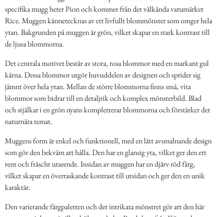
specifika mugg heter Pion och kommer från det välkända varumärket
Rice. Muggen kännetecknas av ett livfullt blommönster som omger hela
ytan. Bakgrunden på muggen är grön, vilket skapar en stark kontrast till
de ljusa blommorna.
Det centrala motivet består av stora, rosa blommor med en markant gul
kärna. Dessa blommor utgör huvuddelen av designen och sprider sig
jämnt över hela ytan. Mellan de större blommorna finns små, vita
blommor som bidrar till en detaljrik och komplex mönsterbild. Blad
och stjälkar i en grön nyans kompletterar blommorna och förstärker det
naturnära temat.
Muggens form är enkel och funktionell, med en lätt avsmalnande design
som gör den bekväm att hålla. Den har en glansig yta, vilket ger den ett
rent och fräscht utseende. Insidan av muggen har en djärv röd färg,
vilket skapar en överraskande kontrast till utsidan och ger den en unik
karaktär.
Den varierande färgpaletten och det intrikata mönstret gör att den här