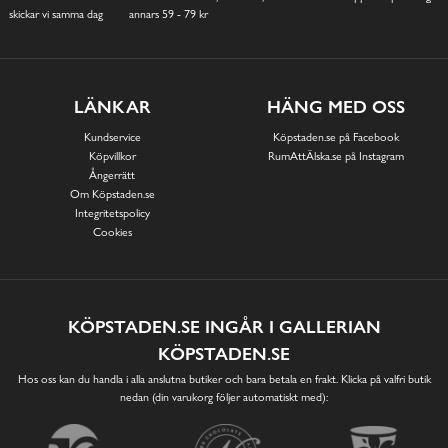
skickar vi samma dag
annars 59 - 79 kr
LÄNKAR
HÄNG MED OSS
Kundservice
Köpstaden.se på Facebook
Köpvillkor
RumAttÄlska.se på Instagram
Ångerrätt
Om Köpstaden.se
Integritetspolicy
Cookies
KÖPSTADEN.SE INGÅR I GALLERIAN
KÖPSTADEN.SE
Hos oss kan du handla i alla anslutna butiker och bara betala en frakt. Klicka på valfri butik
nedan (din varukorg följer automatiskt med):