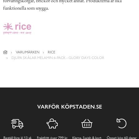
förvaringskorgar, brickor och mycket annat. Produkterna är lika
funktionella som snygga.
VARUMÄRKEN
RICE
DJUPA SKÅLAR MELAMIN 6-PACK - GLORY DAYS COLOR
VARFÖR KÖPSTADEN.SE
Beställ före kl 13 så
Fraktfritt över 799 kr,
Klarna, Swish & kort
Öppet köp 60 dagar