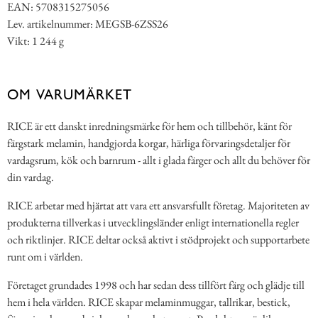
EAN: 5708315275056
Lev. artikelnummer: MEGSB-6ZSS26
Vikt: 1 244 g
OM VARUMÄRKET
RICE är ett danskt inredningsmärke för hem och tillbehör, känt för
färgstark melamin, handgjorda korgar, härliga förvaringsdetaljer för
vardagsrum, kök och barnrum - allt i glada färger och allt du behöver för
din vardag.
RICE arbetar med hjärtat att vara ett ansvarsfullt företag. Majoriteten av
produkterna tillverkas i utvecklingsländer enligt internationella regler
och riktlinjer. RICE deltar också aktivt i stödprojekt och supportarbete
runt om i världen.
Företaget grundades 1998 och har sedan dess tillfört färg och glädje till
hem i hela världen. RICE skapar melaminmuggar, tallrikar, bestick,