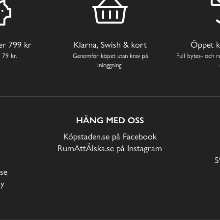
ver 799 kr
Klarna, Swish & kort
Öppet k
 79 kr.
Genomför köpet utan krav på
Full bytes- och re
inloggning.
HÄNG MED OSS
Köpstaden.se på Facebook
RumAttÄlska.se på Instagram
5
se
cy