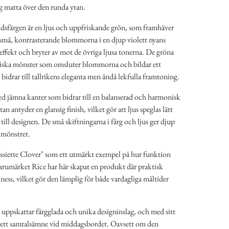
 matta över den runda ytan.
färgen är en ljus och uppfriskande grön, som framhäver
å, kontrasterande blommorna i en djup violett nyans
l effekt och bryter av mot de övriga ljusa tonerna. De gröna
riska mönster som omsluter blommorna och bildar ett
 bidrar till tallrikens eleganta men ändå lekfulla framtoning.
ed jämna kanter som bidrar till en balanserad och harmonisk
an antyder en glansig finish, vilket gör att ljus speglas lätt
till designen. De små skiftningarna i färg och ljus ger djup
 mönstret.
ssiette Clover" som ett utmärkt exempel på hur funktion
arumärket Rice har här skapat en produkt där praktisk
ness, vilket gör den lämplig för både vardagliga måltider
m uppskattar färgglada och unika designinslag, och med sitt
n ett samtalsämne vid middagsbordet. Oavsett om den