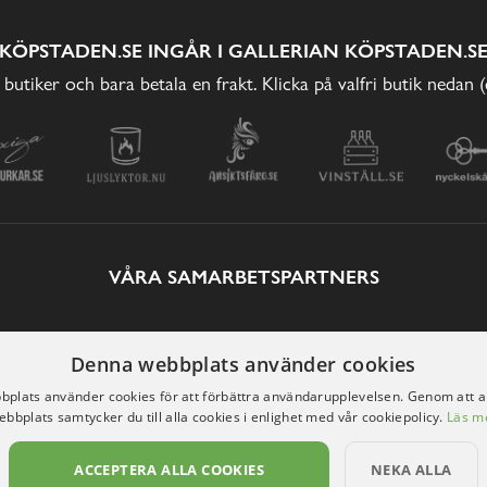
KÖPSTADEN.SE INGÅR I GALLERIAN KÖPSTADEN.S
 butiker och bara betala en frakt. Klicka på valfri butik nedan 
VÅRA SAMARBETSPARTNERS
Denna webbplats använder cookies
plats använder cookies för att förbättra användarupplevelsen. Genom att 
ebbplats samtycker du till alla cookies i enlighet med vår cookiepolicy.
Läs m
ACCEPTERA ALLA COOKIES
NEKA ALLA