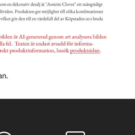
 som en dekorativ detalj är "Assiette Clover" ett mångsidigt
ndividen. Produkten ger möjlighet till olika kombinationer
lket gör den till en värdefull del av Köpstaden.se:s breda
an.