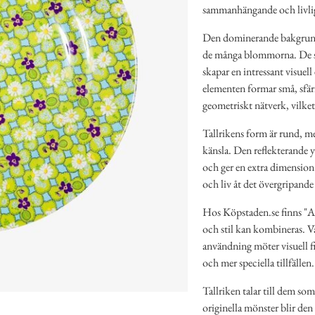
sammanhängande och livlig
Den dominerande bakgrunds
de många blommorna. De sm
skapar en intressant visuel
elementen formar små, sfä
geometriskt nätverk, vilket
Tallrikens form är rund, m
känsla. Den reflekterande yt
och ger en extra dimension 
och liv åt det övergripande
Hos Köpstaden.se finns "A
och stil kan kombineras. V
användning möter visuell fi
och mer speciella tillfällen.
Tallriken talar till dem so
originella mönster blir de