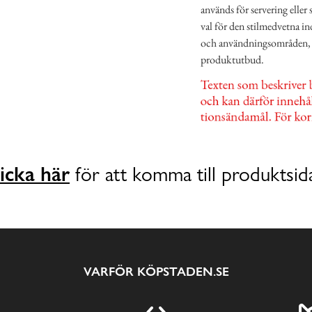
används för servering eller
val för den stilmedvetna i
och användningsområden, vi
produktutbud.
icka här
för att komma till produktsid
VARFÖR KÖPSTADEN.SE