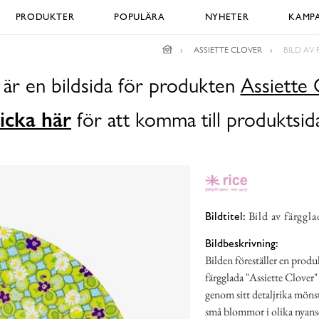
PRODUKTER
POPULÄRA
NYHETER
KAMPA
ASSIETTE CLOVER
BILD AV
 är en bildsida för produkten
Assiette 
icka här
för att komma till produktsid
Bild av färggl
Bildtitel:
Bildbeskrivning:
Bilden föreställer en prod
färgglada "Assiette Clover"
genom sitt detaljrika mönst
små blommor i olika nyanser