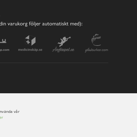
E
(din varukorg följer automatiskt med):
använda vår
er