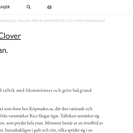
NJER
 FÄRGGLAD TALLRIK MED BLOMMÖNSTER OCH GRÖN BAKGRUND
Clover
an.
ad tallrik med blommönster och grön bakgrund
ukt som finns hos Köpstaden.se, där den varierade och
 från varumärket Rice fångar ögat. Tallriken utmärker sig
er, som pryder hela ytan. Mönstret består av en överflöd av
, huvudsakligen i gult och vitt, vilka sprider sig i en