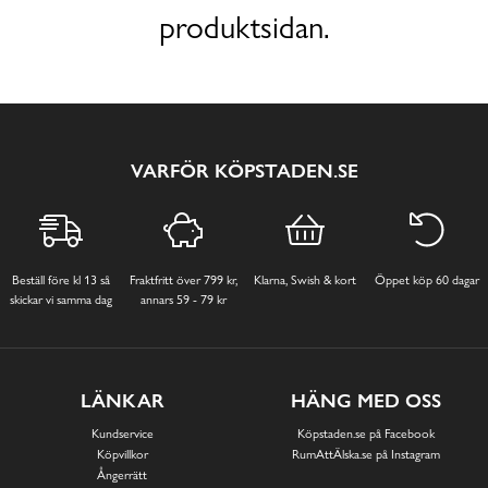
produktsidan.
VARFÖR KÖPSTADEN.SE
Beställ före kl 13 så
Fraktfritt över 799 kr,
Klarna, Swish & kort
Öppet köp 60 dagar
skickar vi samma dag
annars 59 - 79 kr
LÄNKAR
HÄNG MED OSS
Kundservice
Köpstaden.se på Facebook
Köpvillkor
RumAttÄlska.se på Instagram
Ångerrätt