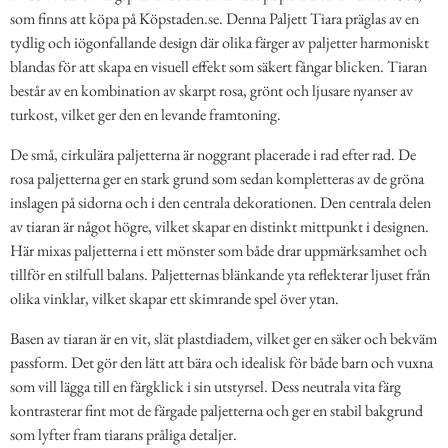
som finns att köpa på Köpstaden.se. Denna Paljett Tiara präglas av en
tydlig och iögonfallande design där olika färger av paljetter harmoniskt
blandas för att skapa en visuell effekt som säkert fångar blicken. Tiaran
består av en kombination av skarpt rosa, grönt och ljusare nyanser av
turkost, vilket ger den en levande framtoning.
De små, cirkulära paljetterna är noggrant placerade i rad efter rad. De
rosa paljetterna ger en stark grund som sedan kompletteras av de gröna
inslagen på sidorna och i den centrala dekorationen. Den centrala delen
av tiaran är något högre, vilket skapar en distinkt mittpunkt i designen.
Här mixas paljetterna i ett mönster som både drar uppmärksamhet och
tillför en stilfull balans. Paljetternas blänkande yta reflekterar ljuset från
olika vinklar, vilket skapar ett skimrande spel över ytan.
Basen av tiaran är en vit, slät plastdiadem, vilket ger en säker och bekväm
passform. Det gör den lätt att bära och idealisk för både barn och vuxna
som vill lägga till en färgklick i sin utstyrsel. Dess neutrala vita färg
kontrasterar fint mot de färgade paljetterna och ger en stabil bakgrund
som lyfter fram tiarans pråliga detaljer.