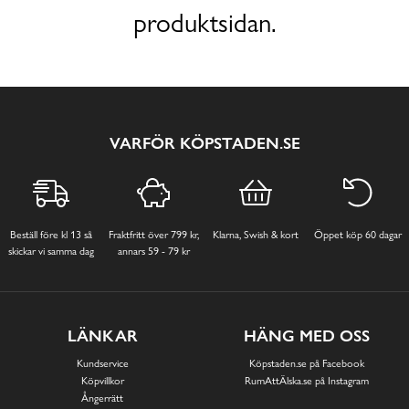
produktsidan.
VARFÖR KÖPSTADEN.SE
Beställ före kl 13 så
Fraktfritt över 799 kr,
Klarna, Swish & kort
Öppet köp 60 dagar
skickar vi samma dag
annars 59 - 79 kr
LÄNKAR
HÄNG MED OSS
Kundservice
Köpstaden.se på Facebook
Köpvillkor
RumAttÄlska.se på Instagram
Ångerrätt