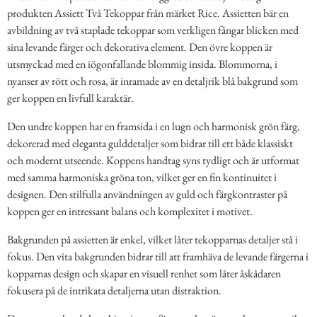
produkten Assiett Två Tekoppar från märket Rice. Assietten bär en
avbildning av två staplade tekoppar som verkligen fångar blicken med
sina levande färger och dekorativa element. Den övre koppen är
utsmyckad med en iögonfallande blommig insida. Blommorna, i
nyanser av rött och rosa, är inramade av en detaljrik blå bakgrund som
ger koppen en livfull karaktär.
Den undre koppen har en framsida i en lugn och harmonisk grön färg,
dekorerad med eleganta gulddetaljer som bidrar till ett både klassiskt
och modernt utseende. Koppens handtag syns tydligt och är utformat
med samma harmoniska gröna ton, vilket ger en fin kontinuitet i
designen. Den stilfulla användningen av guld och färgkontraster på
koppen ger en intressant balans och komplexitet i motivet.
Bakgrunden på assietten är enkel, vilket låter tekopparnas detaljer stå i
fokus. Den vita bakgrunden bidrar till att framhäva de levande färgerna i
kopparnas design och skapar en visuell renhet som låter åskådaren
fokusera på de intrikata detaljerna utan distraktion.