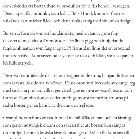
som erbjuder ett brett utbud av produkter för olika behov i vardagen.
Denna specifika produkt, som kallas Börs Hund, kommer från det
välkända varumärket Rice, och den utmärker sig med sin unika design.
Börsen är formad som ett hundansikte, med en bas av grön färg
dekorerad med vita stjärnmönster. Det är en pigg och inbjudande
färgkombination som fångar ögat. På framsidan finns det en broderad
mun och näsa i kontrasterande nyanser av rosa och blått, som skapar ett
lekfullt uttryck.
De mest framträdande delarna av designen är de stora, hängande öronen
som är fästa på sidorna av börsen. Dessa öron är tillverkade av orange tyg
med små vita prickar, vilket ger ytterligare en nivå av visuell textur och
intresse. Kombinationen av det prickiga mönstret med stjärnorna på
själva börsen ger en känsla av dynamik och glädje.
Ovanpå börsen finns en traditionell metallhälla, en ram och en låsning
som ger en nostalgisk charm och säkerställer att börsen kan stängas
ordentligt. Denna klassiska låsmekanism ger också en fin kontrast till