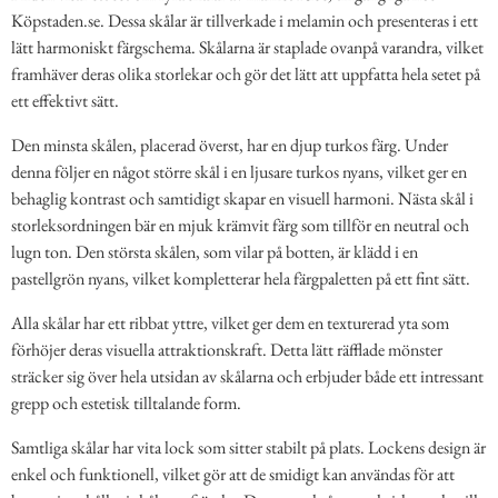
Köpstaden.se. Dessa skålar är tillverkade i melamin och presenteras i ett
lätt harmoniskt färgschema. Skålarna är staplade ovanpå varandra, vilket
framhäver deras olika storlekar och gör det lätt att uppfatta hela setet på
ett effektivt sätt.
Den minsta skålen, placerad överst, har en djup turkos färg. Under
denna följer en något större skål i en ljusare turkos nyans, vilket ger en
behaglig kontrast och samtidigt skapar en visuell harmoni. Nästa skål i
storleksordningen bär en mjuk krämvit färg som tillför en neutral och
lugn ton. Den största skålen, som vilar på botten, är klädd i en
pastellgrön nyans, vilket kompletterar hela färgpaletten på ett fint sätt.
Alla skålar har ett ribbat yttre, vilket ger dem en texturerad yta som
förhöjer deras visuella attraktionskraft. Detta lätt räfflade mönster
sträcker sig över hela utsidan av skålarna och erbjuder både ett intressant
grepp och estetisk tilltalande form.
Samtliga skålar har vita lock som sitter stabilt på plats. Lockens design är
enkel och funktionell, vilket gör att de smidigt kan användas för att