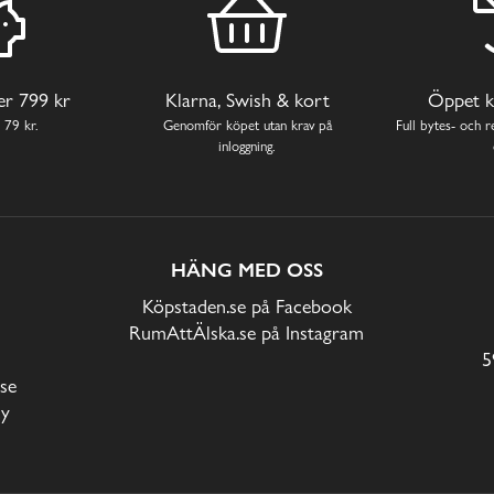
ver 799 kr
Klarna, Swish & kort
Öppet k
 79 kr.
Genomför köpet utan krav på
Full bytes- och re
inloggning.
HÄNG MED OSS
Köpstaden.se på Facebook
RumAttÄlska.se på Instagram
5
se
cy