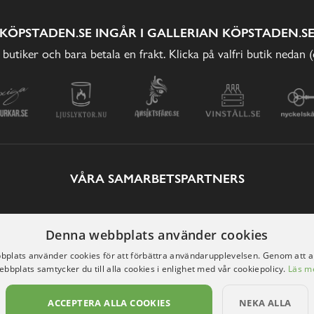
KÖPSTADEN.SE INGÅR I GALLERIAN KÖPSTADEN.S
 butiker och bara betala en frakt. Klicka på valfri butik nedan 
VÅRA SAMARBETSPARTNERS
Denna webbplats använder cookies
plats använder cookies för att förbättra användarupplevelsen. Genom att 
ebbplats samtycker du till alla cookies i enlighet med vår cookiepolicy.
Läs m
ACCEPTERA ALLA COOKIES
NEKA ALLA