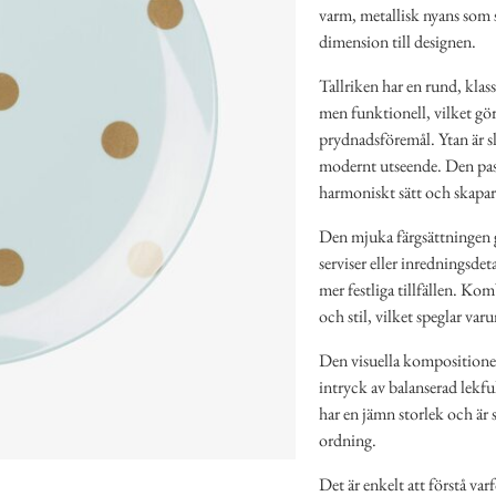
varm, metallisk nyans som sk
dimension till designen.
Tallriken har en rund, klas
men funktionell, vilket gör
prydnadsföremål. Ytan är slä
modernt utseende. Den past
harmoniskt sätt och skapar 
Den mjuka färgsättningen g
serviser eller inredningsde
mer festliga tillfällen. Ko
och stil, vilket speglar var
Den visuella kompositionen 
intryck av balanserad lekfu
har en jämn storlek och är 
ordning.
Det är enkelt att förstå va