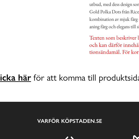
utbud, med dess design som 
Gold Polka Dots från Rice 
kombination av mjuk färg o
aning färg och elegans till s
icka här
för att komma till produktsid
VARFÖR KÖPSTADEN.SE