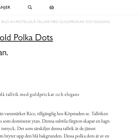
NJER
BILD AV PASTELLBLÅ TALLRIK MED GULDPRICKAR OCH ELEGANS
 Gold Polka Dots
an.
blå tallrik med guldprickar och elegans
från varumärket Rice, tillgänglig hos Köpstaden.se. Tallriken
ns som dominerar ytan. Denna subtila färgton skapar en lugn
 intryck. Det som särskiljer denna tallrik är de jämnt
m bryter upp den blå bakgrunden. Dessa polka dots är av en