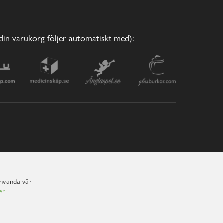
E
(din varukorg följer automatiskt med):
använda vår
er