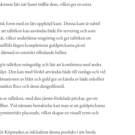
imrar lätt när ljuset träffar dem, vilket ger en extra
sisk form med en lätt upphöjd kant. Denna kant är subtil
 att tallriken kan användas både för servering och som
t, vilket underlättar rengöring och ger tallriken ett
ellblå färgen kompletterar guldprickarna på ett
därmed en estetiskt tilltalande helhet.
ör tallriken mångsidig och lätt att kombinera med andra
taljer. Den kan med fördel användas både till vardags och vid
mbinationen av blått och guld ger en känsla av både enkelhet
umärket Rice och deras designfilosofi.
av tallriken, med dess jämnt fördelade prickar, ger ett
llhet. Vid närmare betraktelse kan man se att guldprickarna
symmetriskt placerade, vilket skapar en visuell rytm och
rför Köpstaden.se inkluderar denna produkt i sitt breda