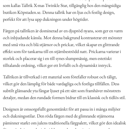
som kallas Tallrik X-mas Twinkle Star, tillgänglig hos den mångsidiga
butiken Köpstaden.se. Denna tallrik har en ljus och festlig design,
perfekt för att lysa upp dukningen under högtider.
Färgen på tallriken är dominerad av en djupröd nyans, som ger en varm
och inbjudande känsla. Mot denna bakgrund kontrasterar ett mönster
med små vita och blå stjärnor och prickar, vilket skapar en glittrande
effekt som för tankarna till en stjärnbeströdd natt. Prickarna varierar i
storlek och placerar sig i en till synes slumpmässig, men estetiskt
tilltalande ordning, vilket ger ett livfullt och dynamiskt intryck.
Tallriken är tillverkad i ett material som förefaller robust och tåligt,
vilket gör den lämplig för både vardagliga och festliga tillfällen. Dess
subtilt glänsande yta fångar ljuset på ett sätt som framhäver mönstrets
detaljer, medan den rundade formen bidrar till en klassisk och tidlös stil.
Designen är omsorgsfullt genomtänkt för att passa in i många miljöer
och dukningsstilar. Den röda färgen med de glimrande stjärnorna
påminner starkt om julens traditionella färgpalett, vilket gör den idealisk