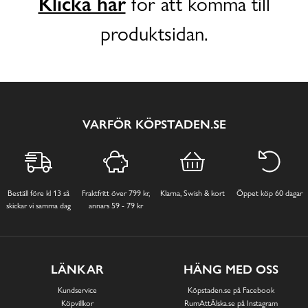
Klicka här
för att komma till
produktsidan.
VARFÖR KÖPSTADEN.SE
Beställ före kl 13 så
Fraktfritt över 799 kr,
Klarna, Swish & kort
Öppet köp 60 dagar
skickar vi samma dag
annars 59 - 79 kr
LÄNKAR
HÄNG MED OSS
Kundservice
Köpstaden.se på Facebook
Köpvillkor
RumAttÄlska.se på Instagram