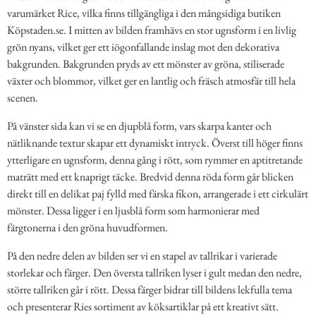
varumärket Rice, vilka finns tillgängliga i den mångsidiga butiken
Köpstaden.se. I mitten av bilden framhävs en stor ugnsform i en livlig
grön nyans, vilket ger ett iögonfallande inslag mot den dekorativa
bakgrunden. Bakgrunden pryds av ett mönster av gröna, stiliserade
växter och blommor, vilket ger en lantlig och fräsch atmosfär till hela
scenen.
På vänster sida kan vi se en djupblå form, vars skarpa kanter och
nätliknande textur skapar ett dynamiskt intryck. Överst till höger finns
ytterligare en ugnsform, denna gång i rött, som rymmer en aptitretande
maträtt med ett knaprigt täcke. Bredvid denna röda form går blicken
direkt till en delikat paj fylld med färska fikon, arrangerade i ett cirkulärt
mönster. Dessa ligger i en ljusblå form som harmonierar med
färgtonerna i den gröna huvudformen.
På den nedre delen av bilden ser vi en stapel av tallrikar i varierade
storlekar och färger. Den översta tallriken lyser i gult medan den nedre,
större tallriken går i rött. Dessa färger bidrar till bildens lekfulla tema
och presenterar Ries sortiment av köksartiklar på ett kreativt sätt.