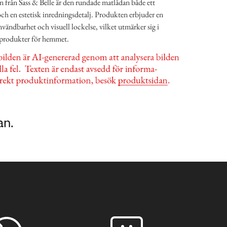
nen från Sass & Belle är den rundade matlådan både ett
ch en estetisk inredningsdetalj. Produkten erbjuder en
ändbarhet och visuell lockelse, vilket utmärker sig i
 produkter för hemmet.
an.