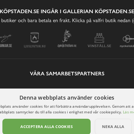
KÖPSTADEN.SE INGÅR I GALLERIAN KÖPSTADEN.S
 butiker och bara betala en frakt. Klicka på valfri butik nedan 
VÅRA SAMARBETSPARTNERS
Denna webbplats använder cookies
plats använder cookies för att förbättra användarupplevelsen. Genom att 
ebbplats samtycker du till alla cookies i enlighet med vår cookiepolicy.
Läs m
ACCEPTERA ALLA COOKIES
NEKA ALLA