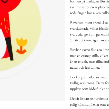
formen på matlådan förstä
rävillustrationen är placer
röda färgen hos räven, vilke
Rävens silhuett är enkel oc
svartkantade, vilket först
svart triangel som ger en 
är lätt att känna igen, med
Bredvid räven finns en lite
med en orange stilk, vilket 
är ett enkelt, men tilltaland
natur och lekfullhet.
Locket på matlådan ramar i
tydlig avslutning. Detta f
upplevs som både funktione
Det är lätt att se hur denn
rolig köksmiljö eller som e