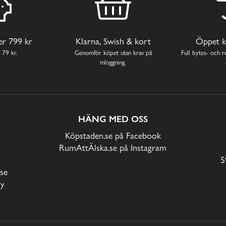
ver 799 kr
Klarna, Swish & kort
Öppet k
 79 kr.
Genomför köpet utan krav på
Full bytes- och re
inloggning.
HÄNG MED OSS
Köpstaden.se på Facebook
RumAttÄlska.se på Instagram
5
se
cy