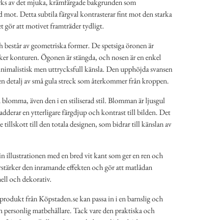
rks av det mjuka, krämfärgade bakgrunden som
ad mot. Detta subtila färgval kontrasterar fint mot den starka
t gör att motivet framträder tydligt.
h består av geometriska former. De spetsiga öronen är
ärker konturen. Ögonen är stängda, och nosen är en enkel
minimalistisk men uttrycksfull känsla. Den upphöjda svansen
 en detalj av små gula streck som återkommer från kroppen.
n blomma, även den i en stiliserad stil. Blomman är ljusgul
adderar en ytterligare färgdjup och kontrast till bilden. Det
e tillskott till den totala designen, som bidrar till känslan av
n illustrationen med en bred vit kant som ger en ren och
örstärker den inramande effekten och gör att matlådan
ll och dekorativ.
a produkt från Köpstaden.se kan passa in i en barnslig och
n personlig matbehållare. Tack vare den praktiska och