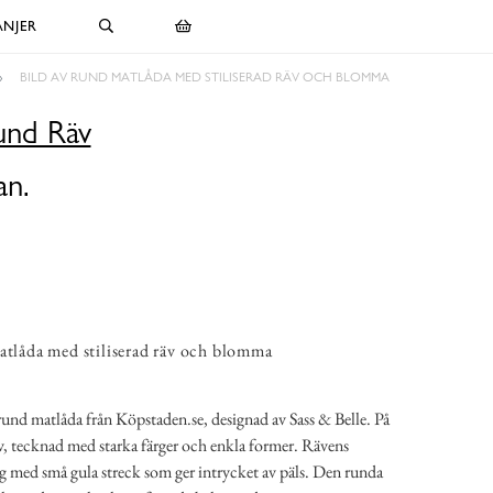
NJER
BILD AV RUND MATLÅDA MED STILISERAD RÄV OCH BLOMMA
und Räv
an.
atlåda med stiliserad räv och blomma
und matlåda från Köpstaden.se, designad av Sass & Belle. På
 räv, tecknad med starka färger och enkla former. Rävens
rg med små gula streck som ger intrycket av päls. Den runda