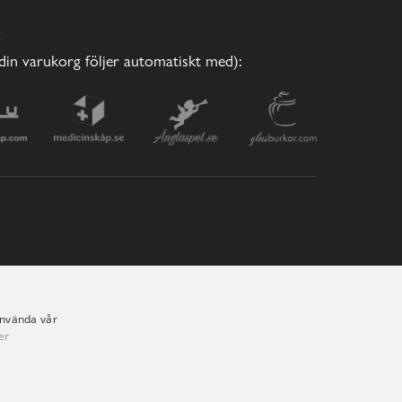
E
(din varukorg följer automatiskt med):
använda vår
er