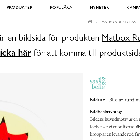
PRODUKTER
POPULÄRA
NYHETER
KAMPA
MATBOX RUND RÄV
är en bildsida för produkten
Matbox R
icka här
för att komma till produktsid
Bild av rund m
Bildtitel:
Bildbeskrivning:
Bildens huvudmotiv är en r
locket ser vi en stiliserad
kropp är en levande röd fä