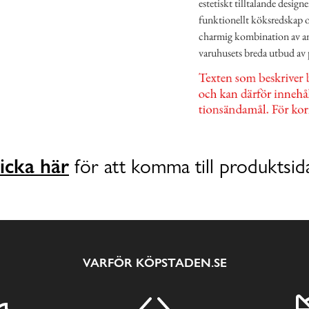
estetiskt tilltalande desig
funktionellt köksredskap o
charmig kombination av anv
varuhusets breda utbud av
icka här
för att komma till produktsid
VARFÖR KÖPSTADEN.SE