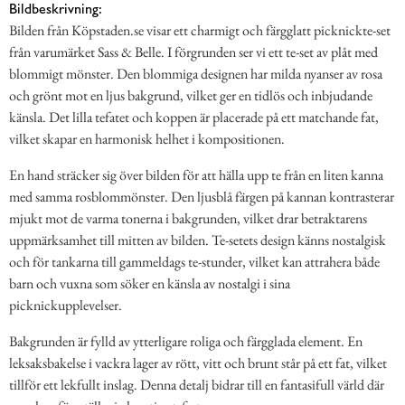
Bildbeskrivning:
Bilden från Köpstaden.se visar ett charmigt och färgglatt picknickte-set
från varumärket Sass & Belle. I förgrunden ser vi ett te-set av plåt med
blommigt mönster. Den blommiga designen har milda nyanser av rosa
och grönt mot en ljus bakgrund, vilket ger en tidlös och inbjudande
känsla. Det lilla tefatet och koppen är placerade på ett matchande fat,
vilket skapar en harmonisk helhet i kompositionen.
En hand sträcker sig över bilden för att hälla upp te från en liten kanna
med samma rosblommönster. Den ljusblå färgen på kannan kontrasterar
mjukt mot de varma tonerna i bakgrunden, vilket drar betraktarens
uppmärksamhet till mitten av bilden. Te-setets design känns nostalgisk
och för tankarna till gammeldags te-stunder, vilket kan attrahera både
barn och vuxna som söker en känsla av nostalgi i sina
picknickupplevelser.
Bakgrunden är fylld av ytterligare roliga och färgglada element. En
leksaksbakelse i vackra lager av rött, vitt och brunt står på ett fat, vilket
tillför ett lekfullt inslag. Denna detalj bidrar till en fantasifull värld där