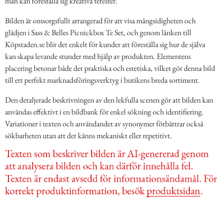
man kan föreställa sig kreativa tefester.
Bilden är omsorgsfullt arrangerad för att visa mångsidigheten och
glädjen i Sass & Belles Picnickbox Te Set, och genom länken till
Köpstaden.se blir det enkelt för kunder att föreställa sig hur de själva
kan skapa levande stunder med hjälp av produkten. Elementens
placering betonar både det praktiska och estetiska, vilket gör denna bild
till ett perfekt marknadsföringsverktyg i butikens breda sortiment.
Den detaljerade beskrivningen av den lekfulla scenen gör att bilden kan
användas effektivt i en bildbank för enkel sökning och identifiering.
Variationer i texten och användandet av synonymer förbättrar också
sökbarheten utan att det känns mekaniskt eller repetitivt.