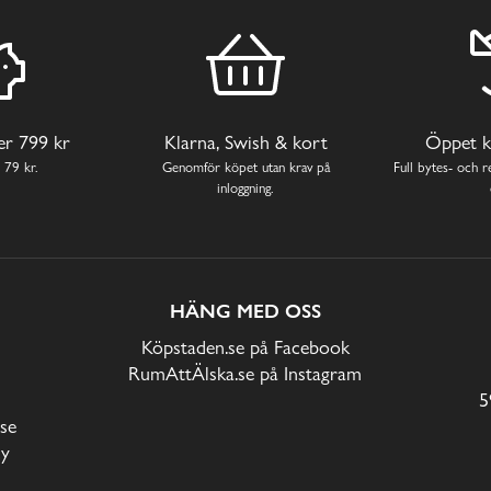
ver 799 kr
Klarna, Swish & kort
Öppet k
 79 kr.
Genomför köpet utan krav på
Full bytes- och re
inloggning.
HÄNG MED OSS
Köpstaden.se på Facebook
RumAttÄlska.se på Instagram
5
se
cy