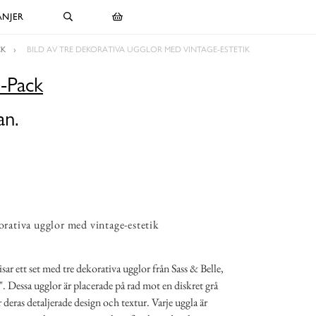
NJER
CK
BILD AV TRE DEKORATIVA UGGLOR MED VINTAGE-ESTETIK
-Pack
an.
korativa ugglor med vintage-estetik
sar ett set med tre dekorativa ugglor från Sass & Belle,
 Dessa ugglor är placerade på rad mot en diskret grå
deras detaljerade design och textur. Varje uggla är