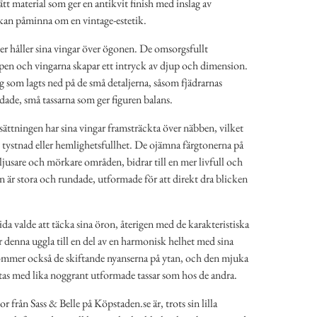
lätt material som ger en antikvit finish med inslag av
t kan påminna om en vintage-estetik.
ter håller sina vingar över ögonen. De omsorgsfullt
ppen och vingarna skapar ett intryck av djup och dimension.
rg som lagts ned på de små detaljerna, såsom fjädrarnas
ndade, små tassarna som ger figuren balans.
ättningen har sina vingar framsträckta över näbben, vilket
v tystnad eller hemlighetsfullhet. De ojämna färgtonerna på
jusare och mörkare områden, bidrar till en mer livfull och
 är stora och rundade, utformade för att direkt dra blicken
ida valde att täcka sina öron, återigen med de karakteristiska
ör denna uggla till en del av en harmonisk helhet med sina
ommer också de skiftande nyanserna på ytan, och den mjuka
tas med lika noggrant utformade tassar som hos de andra.
 från Sass & Belle på Köpstaden.se är, trots sin lilla