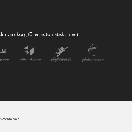
E
(din varukorg följer automatiskt med):
använda vår
er