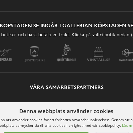
KÖPSTADEN.SE INGÅR I GALLERIAN KÖPSTADEN.S
 butiker och bara betala en frakt. Klicka på valfri butik nedan 
VÅRA SAMARBETSPARTNERS
Denna webbplats använder cookies
plats använder cookies för att förbättra användarupplevelsen. Genom att 
ebbplats samtycker du till alla cookies i enlighet med vår cookiepolicy.
Läs m