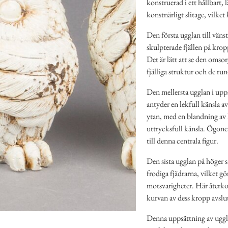
konstruerad i ett hållbart, 
konstnärligt slitage, vilke
Den första ugglan till väns
skulpterade fjällen på kro
Det är lätt att se den omso
fjälliga struktur och de ru
Den mellersta ugglan i upps
antyder en lekfull känsla a
ytan, med en blandning av l
uttrycksfull känsla. Ögonen
till denna centrala figur.
Den sista ugglan på höger s
frodiga fjädrarna, vilket g
motsvarigheter. Här återk
kurvan av dess kropp avslu
Denna uppsättning av ugglor