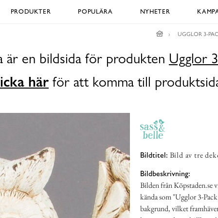
PRODUKTER
POPULÄRA
NYHETER
KAMPA
UGGLOR 3-PA
 är en bildsida för produkten
Ugglor 3
icka här
för att komma till produktsid
Bild av tre de
Bildtitel:
Bildbeskrivning:
Bilden från Köpstaden.se vi
kända som "Ugglor 3-Pack".
bakgrund, vilket framhäver 