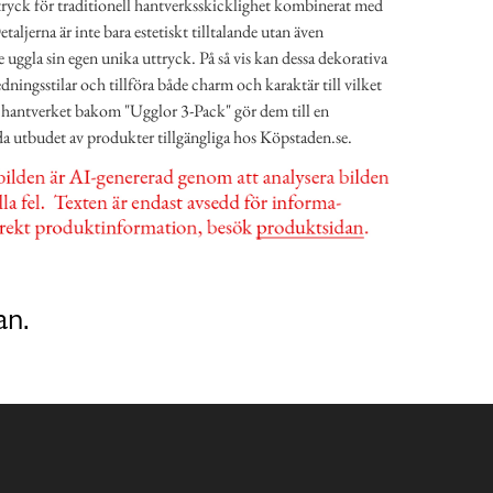
ttryck för traditionell hantverksskicklighet kombinerat med
aljerna är inte bara estetiskt tilltalande utan även
e uggla sin egen unika uttryck. På så vis kan dessa dekorativa
redningsstilar och tillföra både charm och karaktär till vilket
 hantverket bakom "Ugglor 3-Pack" gör dem till en
da utbudet av produkter tillgängliga hos Köpstaden.se.
an.