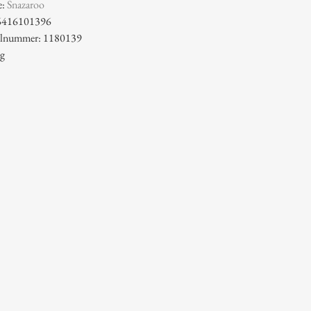
e:
Snazaroo
6416101396
kelnummer: 1180139
 g