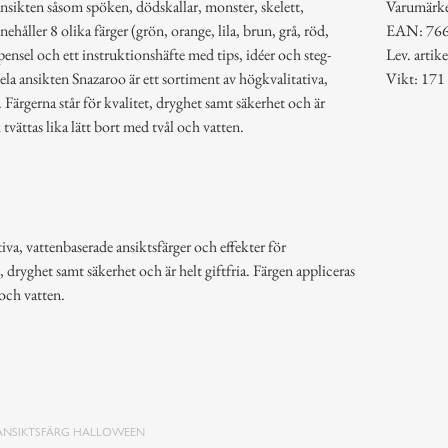
ansikten såsom spöken, dödskallar, monster, skelett,
Varumärk
ehåller 8 olika färger (grön, orange, lila, brun, grå, röd,
EAN: 76
pensel och ett instruktionshäfte med tips, idéer och steg-
Lev. arti
hela ansikten Snazaroo är ett sortiment av högkvalitativa,
Vikt: 171
 Färgerna står för kvalitet, dryghet samt säkerhet och är
 tvättas lika lätt bort med tvål och vatten.
iva, vattenbaserade ansiktsfärger och effekter för
, dryghet samt säkerhet och är helt giftfria. Färgen appliceras
 och vatten.
ANSIKTSFÄRG HALLOWEEN