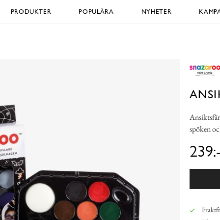
PRODUKTER
POPULÄRA
NYHETER
KAMPA
ANS
Ansiktsfär
spöken oc
239:
Fraktfr