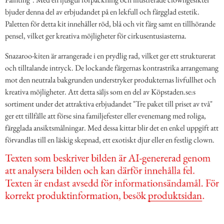
bjuder denna del av erbjudandet på en lekfull och färgglad estetik.
Paletten för detta kit innehåller röd, blå och vit färg samt en tillhörande
pensel, vilket ger kreativa möjligheter för cirkusentusiasterna.
Snazaroo-kiten är arrangerade i en prydlig rad, vilket ger ett strukturerat
och tilltalande intryck. De lockande färgernas kontrastrika arrangemang
mot den neutrala bakgrunden understryker produkternas livfullhet och
kreativa möjligheter. Att detta säljs som en del av Köpstaden.se:s
sortiment under det attraktiva erbjudandet "Tre paket till priset av två"
ger ett tillfälle att förse sina familjefester eller evenemang med roliga,
färgglada ansiktsmålningar. Med dessa kittar blir det en enkel uppgift att
förvandlas till en läskig skepnad, ett exotiskt djur eller en festlig clown.