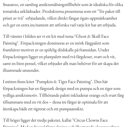
Snazaroo, en samling ansiktsmålningstillbehör som är idealiska för olika
tematiska utklädnader. Produkterna presenteras som ett "Tre paket till
priset av två" -erbjudande, vilket direkt fångar ögats uppmärksamhet
och ger en extra incitament att utforska vad varje kit har att erbjuda.
Till vänster i bilden ser vi ett kit med tema "Ghost & Skull Face
Painting". Förpackningen domineras av en mörk färgpalett som
framhäver motivet av en spöklig dödskalle på framsidan. Under
förpackningen ligger en plastpalett med två färgdoser, svart och vit,
samt en liten pensel, vilket erbjuder allt man behöver för att skapa det
illustrerade utseendet.
I mitten finns kitet "Pumpkin & Tiger Face Painting". Den här
förpackningen har en färgstark design med en pumpa och en tiger som
tydliga ansiktsmotiv. Tillhörande palett inkluderar orange och svart färg
tillsammans med en vit dos – dessa tre färger är optimala för att
återskapa både ett tigrerat och ett pumpaansikte.
Till höger ligger det tredje paketet, kallat "Circus Clowns Face
Painting". Med en ljusgul förpackning och illustrerade clowngesikter