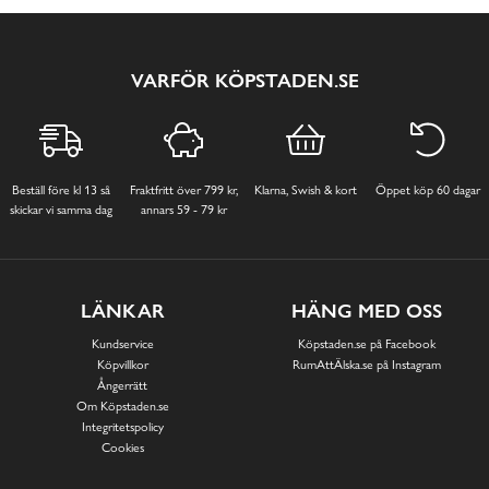
VARFÖR KÖPSTADEN.SE
Beställ före kl 13 så
Fraktfritt över 799 kr,
Klarna, Swish & kort
Öppet köp 60 dagar
skickar vi samma dag
annars 59 - 79 kr
LÄNKAR
HÄNG MED OSS
Kundservice
Köpstaden.se på Facebook
Köpvillkor
RumAttÄlska.se på Instagram
Ångerrätt
Om Köpstaden.se
Integritetspolicy
Cookies