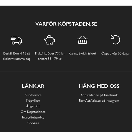
VARFÖR KÖPSTADEN.SE
Beställ före kl 13 så
Fraktfritt över 799 kr,
Klarna, Swish & kort
Öppet köp 60 dagar
skickar vi samma dag
annars 59 - 79 kr
LÄNKAR
HÄNG MED OSS
Kundservice
Köpstaden.se på Facebook
Köpvillkor
RumAttÄlska.se på Instagram
Ångerrätt
Om Köpstaden.se
Integritetspolicy
Cookies