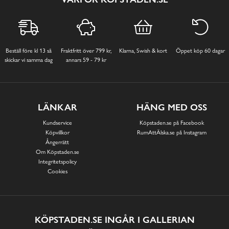
Beställ före kl 13 så
Fraktfritt över 799 kr,
Klarna, Swish & kort
Öppet köp 60 dagar
skickar vi samma dag
annars 59 - 79 kr
LÄNKAR
HÄNG MED OSS
Kundservice
Köpstaden.se på Facebook
Köpvillkor
RumAttÄlska.se på Instagram
Ångerrätt
Om Köpstaden.se
Integritetspolicy
Cookies
KÖPSTADEN.SE INGÅR I GALLERIAN