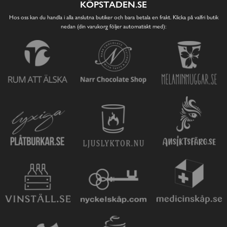
KÖPSTADEN.SE
Hos oss kan du handla i alla anslutna butiker och bara betala en frakt. Klicka på valfri butik
nedan (din varukorg följer automatiskt med):