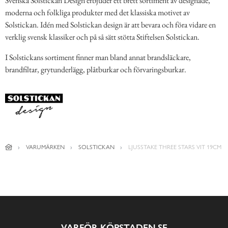
Svenska Solstickan Design erbjuder ett brett sortiment av designade,
moderna och folkliga produkter med det klassiska motivet av
Solstickan. Idén med Solstickan design är att bevara och föra vidare en
verklig svensk klassiker och på så sätt stötta Stiftelsen Solstickan.
I Solstickans sortiment finner man bland annat brandsläckare,
brandfiltar, grytunderlägg, plåtburkar och förvaringsburkar.
VARUMÄRKEN
SOLSTICKAN
LJUSSTAKE THREE STARS VIT 19CM
VARFÖR KÖPSTADEN.SE