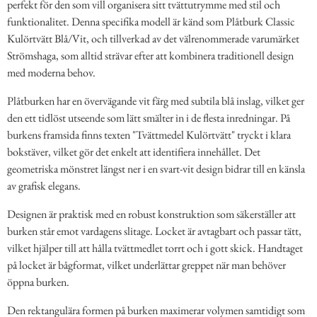
perfekt för den som vill organisera sitt tvättutrymme med stil och
funktionalitet. Denna specifika modell är känd som Plåtburk Classic
Kulörtvätt Blå/Vit, och tillverkad av det välrenommerade varumärket
Strömshaga, som alltid strävar efter att kombinera traditionell design
med moderna behov.
Plåtburken har en övervägande vit färg med subtila blå inslag, vilket ger
den ett tidlöst utseende som lätt smälter in i de flesta inredningar. På
burkens framsida finns texten "Tvättmedel Kulörtvätt" tryckt i klara
bokstäver, vilket gör det enkelt att identifiera innehållet. Det
geometriska mönstret längst ner i en svart-vit design bidrar till en känsla
av grafisk elegans.
Designen är praktisk med en robust konstruktion som säkerställer att
burken står emot vardagens slitage. Locket är avtagbart och passar tätt,
vilket hjälper till att hålla tvättmedlet torrt och i gott skick. Handtaget
på locket är bågformat, vilket underlättar greppet när man behöver
öppna burken.
Den rektangulära formen på burken maximerar volymen samtidigt som