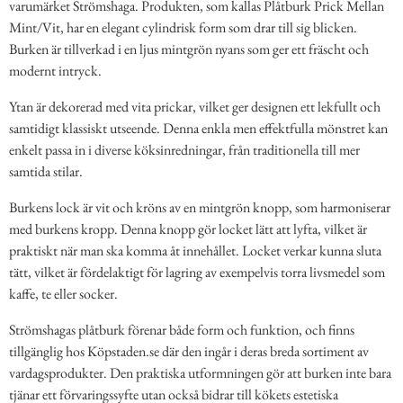
varumärket Strömshaga. Produkten, som kallas Plåtburk Prick Mellan
Mint/Vit, har en elegant cylindrisk form som drar till sig blicken.
Burken är tillverkad i en ljus mintgrön nyans som ger ett fräscht och
modernt intryck.
Ytan är dekorerad med vita prickar, vilket ger designen ett lekfullt och
samtidigt klassiskt utseende. Denna enkla men effektfulla mönstret kan
enkelt passa in i diverse köksinredningar, från traditionella till mer
samtida stilar.
Burkens lock är vit och kröns av en mintgrön knopp, som harmoniserar
med burkens kropp. Denna knopp gör locket lätt att lyfta, vilket är
praktiskt när man ska komma åt innehållet. Locket verkar kunna sluta
tätt, vilket är fördelaktigt för lagring av exempelvis torra livsmedel som
kaffe, te eller socker.
Strömshagas plåtburk förenar både form och funktion, och finns
tillgänglig hos Köpstaden.se där den ingår i deras breda sortiment av
vardagsprodukter. Den praktiska utformningen gör att burken inte bara
tjänar ett förvaringssyfte utan också bidrar till kökets estetiska