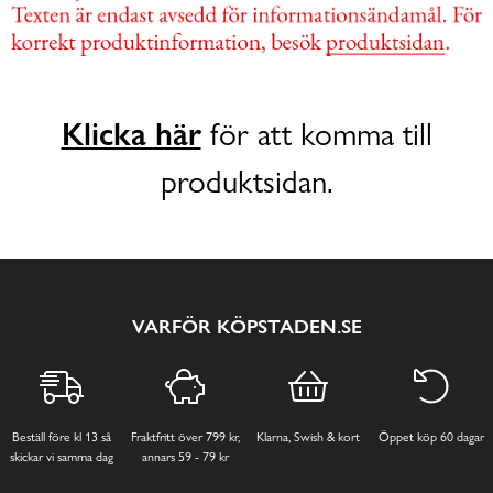
Klicka här
för att komma till
produktsidan.
VARFÖR KÖPSTADEN.SE
Beställ före kl 13 så
Fraktfritt över 799 kr,
Klarna, Swish & kort
Öppet köp 60 dagar
skickar vi samma dag
annars 59 - 79 kr