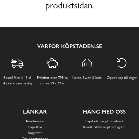
produktsidan.
VARFÖR KÖPSTADEN.SE
Beställ före kl 13 så
Fraktfritt över 799 kr,
Klarna, Swish & kort
Öppet köp 60 dagar
skickar vi samma dag
annars 59 - 79 kr
LÄNKAR
HÄNG MED OSS
Kundservice
Köpstaden.se på Facebook
Köpvillkor
RumAttÄlska.se på Instagram
Ångerrätt
Om Köpstaden.se