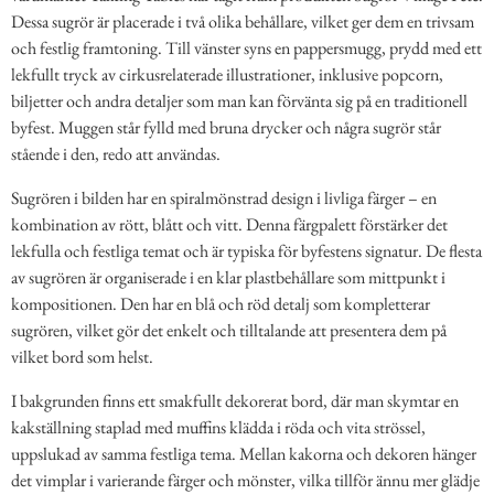
Dessa sugrör är placerade i två olika behållare, vilket ger dem en trivsam
och festlig framtoning. Till vänster syns en pappersmugg, prydd med ett
lekfullt tryck av cirkusrelaterade illustrationer, inklusive popcorn,
biljetter och andra detaljer som man kan förvänta sig på en traditionell
byfest. Muggen står fylld med bruna drycker och några sugrör står
stående i den, redo att användas.
Sugrören i bilden har en spiralmönstrad design i livliga färger – en
kombination av rött, blått och vitt. Denna färgpalett förstärker det
lekfulla och festliga temat och är typiska för byfestens signatur. De flesta
av sugrören är organiserade i en klar plastbehållare som mittpunkt i
kompositionen. Den har en blå och röd detalj som kompletterar
sugrören, vilket gör det enkelt och tilltalande att presentera dem på
vilket bord som helst.
I bakgrunden finns ett smakfullt dekorerat bord, där man skymtar en
kakställning staplad med muffins klädda i röda och vita strössel,
uppslukad av samma festliga tema. Mellan kakorna och dekoren hänger
det vimplar i varierande färger och mönster, vilka tillför ännu mer glädje