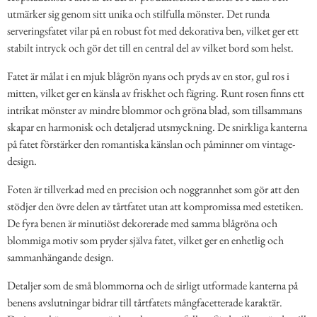
utmärker sig genom sitt unika och stilfulla mönster. Det runda
serveringsfatet vilar på en robust fot med dekorativa ben, vilket ger ett
stabilt intryck och gör det till en central del av vilket bord som helst.
Fatet är målat i en mjuk blågrön nyans och pryds av en stor, gul ros i
mitten, vilket ger en känsla av friskhet och fägring. Runt rosen finns ett
intrikat mönster av mindre blommor och gröna blad, som tillsammans
skapar en harmonisk och detaljerad utsmyckning. De snirkliga kanterna
på fatet förstärker den romantiska känslan och påminner om vintage-
design.
Foten är tillverkad med en precision och noggrannhet som gör att den
stödjer den övre delen av tårtfatet utan att kompromissa med estetiken.
De fyra benen är minutiöst dekorerade med samma blågröna och
blommiga motiv som pryder själva fatet, vilket ger en enhetlig och
sammanhängande design.
Detaljer som de små blommorna och de sirligt utformade kanterna på
benens avslutningar bidrar till tårtfatets mångfacetterade karaktär.