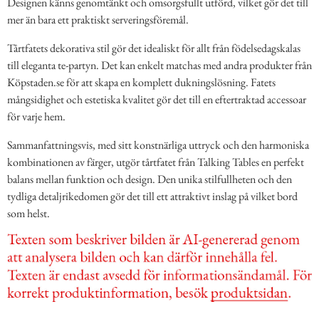
Designen känns genomtänkt och omsorgsfullt utförd, vilket gör det till
mer än bara ett praktiskt serveringsföremål.
Tårtfatets dekorativa stil gör det idealiskt för allt från födelsedagskalas
till eleganta te-partyn. Det kan enkelt matchas med andra produkter från
Köpstaden.se för att skapa en komplett dukningslösning. Fatets
mångsidighet och estetiska kvalitet gör det till en eftertraktad accessoar
för varje hem.
Sammanfattningsvis, med sitt konstnärliga uttryck och den harmoniska
kombinationen av färger, utgör tårtfatet från Talking Tables en perfekt
balans mellan funktion och design. Den unika stilfullheten och den
tydliga detaljrikedomen gör det till ett attraktivt inslag på vilket bord
som helst.