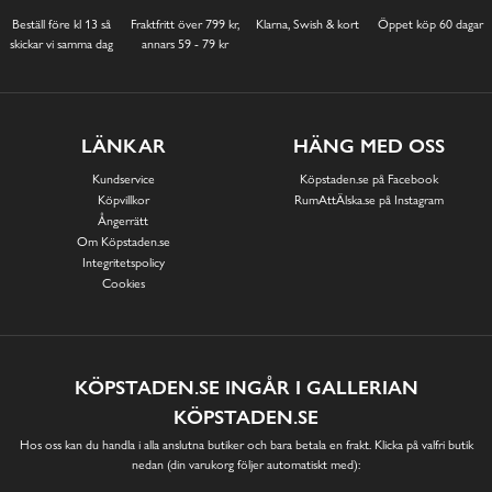
Beställ före kl 13 så
Fraktfritt över 799 kr,
Klarna, Swish & kort
Öppet köp 60 dagar
skickar vi samma dag
annars 59 - 79 kr
LÄNKAR
HÄNG MED OSS
Kundservice
Köpstaden.se på Facebook
Köpvillkor
RumAttÄlska.se på Instagram
Ångerrätt
Om Köpstaden.se
Integritetspolicy
Cookies
KÖPSTADEN.SE INGÅR I GALLERIAN
KÖPSTADEN.SE
Hos oss kan du handla i alla anslutna butiker och bara betala en frakt. Klicka på valfri butik
nedan (din varukorg följer automatiskt med):