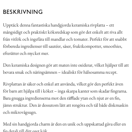
BESKRIVNING
Upptäck denna fantastiska handgjorda keramiska rivplatta – ett
mångsidigt och praktiskt köksredskap som gör det enkelt att riva allt
från vitlök och ingefära till mandlar och tomater. Perfekt för att snabbt
förbereda ingredienser till sautéer, såser, fruktkompotter, smoothies,
efterätter och mycket mer.
Den keramiska designen gör att maten inte oxiderar, vilket hjälper till att
bevara smak och näringsämnen – idealiskt för hälsosamma recept.
Rivplattan är säker och enkel att använda, vilket gör den perfekt även
för barn att hjälpa till i köket – inga skarpa kanter som skadar fingrarna.
Bara gnugga ingredienserna mot den räfflade ytan och njut av en fin,
jämn struktur. Den är dessutom lätt att rengöra och tål både diskmaskin
och mikrovågsugn.
Med sin handgjorda charm är den en unik och uppskattad gåva eller en
fin detalj till ditt eget kök.