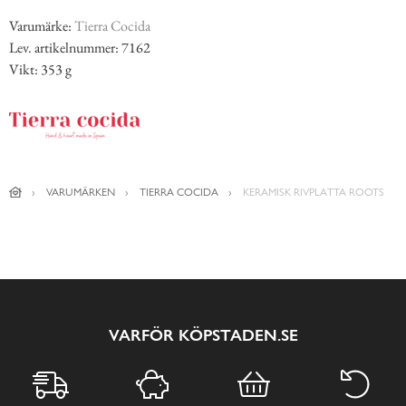
Varumärke:
Tierra Cocida
Lev. artikelnummer: 7162
Vikt: 353 g
VARUMÄRKEN
TIERRA COCIDA
KERAMISK RIVPLATTA ROOTS
VARFÖR KÖPSTADEN.SE