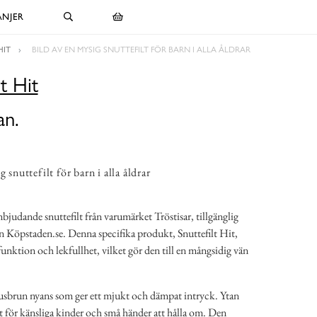
NJER
HIT
BILD AV EN MYSIG SNUTTEFILT FÖR BARN I ALLA ÅLDRAR
lt Hit
an.
g snuttefilt för barn i alla åldrar
nbjudande snuttefilt från varumärket Tröstisar, tillgänglig
 Köpstaden.se. Denna specifika produkt, Snuttefilt Hit,
unktion och lekfullhet, vilket gör den till en mångsidig vän
ljusbrun nyans som ger ett mjukt och dämpat intryck. Ytan
t för känsliga kinder och små händer att hålla om. Den