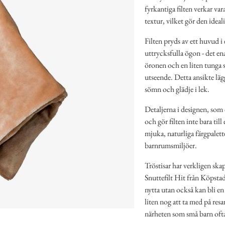
fyrkantiga filten verkar va
textur, vilket gör den ideal
Filten pryds av ett huvud i 
uttrycksfulla ögon - det en
öronen och en liten tunga s
utseende. Detta ansikte lägg
sömn och glädje i lek.
Detaljerna i designen, som 
och gör filten inte bara till
mjuka, naturliga färgpalett
barnrumsmiljöer.
Tröstisar har verkligen ska
Snuttefilt Hit från Köpstad
nytta utan också kan bli en 
liten nog att ta med på resa
närheten som små barn ofta