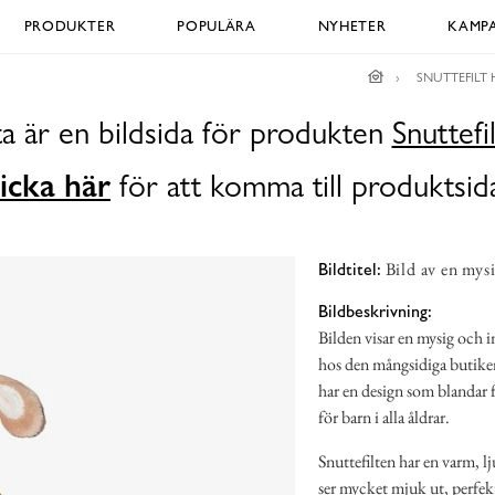
PRODUKTER
POPULÄRA
NYHETER
KAMPA
SNUTTEFILT 
a är en bildsida för produkten
Snuttefi
icka här
för att komma till produktsid
Bild av en mysi
Bildtitel:
Bildbeskrivning:
Bilden visar en mysig och i
hos den mångsidiga butiken
har en design som blandar f
för barn i alla åldrar.
Snuttefilten har en varm, 
ser mycket mjuk ut, perfek