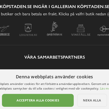
KÖPSTADEN.SE INGÅR I GALLERIAN KÖPSTADEN.S
 butiker och bara betala en frakt. Klicka på valfri butik nedan 
VÅRA SAMARBETSPARTNERS
Denna webbplats använder cookies
plats använder cookies för att förbättra användarupplevelsen. Genom att 
ebbplats samtycker du till alla cookies i enlighet med vår cookiepolicy.
Läs m
ACCEPTERA ALLA COOKIES
NEKA ALLA