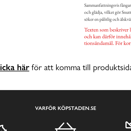
Sammanfattningsvis fångar d
och glädja, vilket gör Snut
söker en pålitlig och älsk
icka här
för att komma till produktsid
VARFÖR KÖPSTADEN.SE