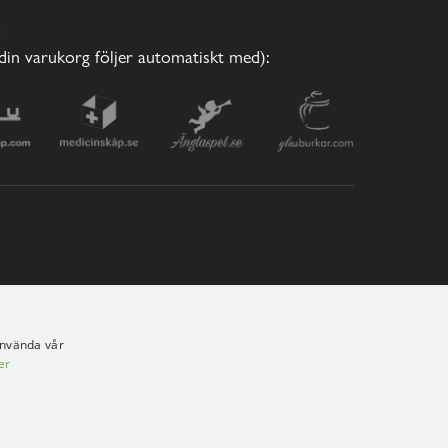
E
(din varukorg följer automatiskt med):
använda vår
er