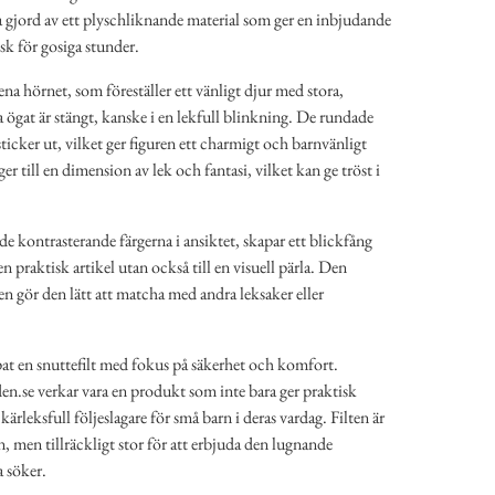
ra gjord av ett plyschliknande material som ger en inbjudande
isk för gosiga stunder.
ena hörnet, som föreställer ett vänligt djur med stora,
a ögat är stängt, kanske i en lekfull blinkning. De rundade
ticker ut, vilket ger figuren ett charmigt och barnvänligt
er till en dimension av lek och fantasi, vilket kan ge tröst i
de kontrasterande färgerna i ansiktet, skapar ett blickfång
 en praktisk artikel utan också till en visuell pärla. Den
en gör den lätt att matcha med andra leksaker eller
pat en snuttefilt med fokus på säkerhet och komfort.
en.se verkar vara en produkt som inte bara ger praktisk
kärleksfull följeslagare för små barn i deras vardag. Filten är
n, men tillräckligt stor för att erbjuda den lugnande
 söker.