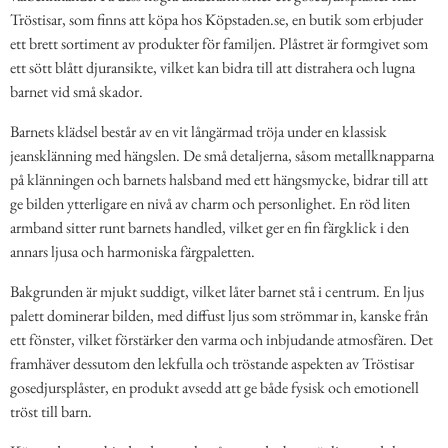
Tröstisar, som finns att köpa hos Köpstaden.se, en butik som erbjuder
ett brett sortiment av produkter för familjen. Plåstret är formgivet som
ett sött blått djuransikte, vilket kan bidra till att distrahera och lugna
barnet vid små skador.
Barnets klädsel består av en vit långärmad tröja under en klassisk
jeansklänning med hängslen. De små detaljerna, såsom metallknapparna
på klänningen och barnets halsband med ett hängsmycke, bidrar till att
ge bilden ytterligare en nivå av charm och personlighet. En röd liten
armband sitter runt barnets handled, vilket ger en fin färgklick i den
annars ljusa och harmoniska färgpaletten.
Bakgrunden är mjukt suddigt, vilket låter barnet stå i centrum. En ljus
palett dominerar bilden, med diffust ljus som strömmar in, kanske från
ett fönster, vilket förstärker den varma och inbjudande atmosfären. Det
framhäver dessutom den lekfulla och tröstande aspekten av Tröstisar
gosedjursplåster, en produkt avsedd att ge både fysisk och emotionell
tröst till barn.