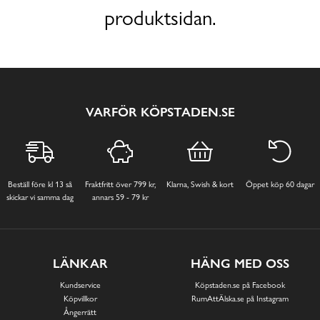
produktsidan.
VARFÖR KÖPSTADEN.SE
Beställ före kl 13 så
Fraktfritt över 799 kr,
Klarna, Swish & kort
Öppet köp 60 dagar
skickar vi samma dag
annars 59 - 79 kr
LÄNKAR
HÄNG MED OSS
Kundservice
Köpstaden.se på Facebook
Köpvillkor
RumAttÄlska.se på Instagram
Ångerrätt