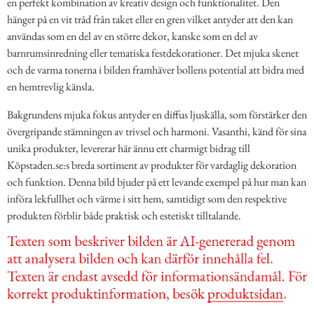
en perfekt kombination av kreativ design och funktionalitet. Den
hänger på en vit tråd från taket eller en gren vilket antyder att den kan
användas som en del av en större dekor, kanske som en del av
barnrumsinredning eller tematiska festdekorationer. Det mjuka skenet
och de varma tonerna i bilden framhäver bollens potential att bidra med
en hemtrevlig känsla.
Bakgrundens mjuka fokus antyder en diffus ljuskälla, som förstärker den
övergripande stämningen av trivsel och harmoni. Vasanthi, känd för sina
unika produkter, levererar här ännu ett charmigt bidrag till
Köpstaden.se:s breda sortiment av produkter för vardaglig dekoration
och funktion. Denna bild bjuder på ett levande exempel på hur man kan
införa lekfullhet och värme i sitt hem, samtidigt som den respektive
produkten förblir både praktisk och estetiskt tilltalande.