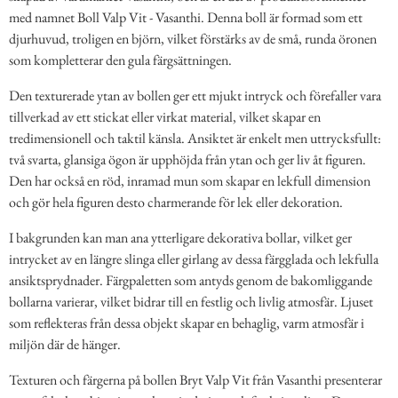
med namnet Boll Valp Vit - Vasanthi. Denna boll är formad som ett
djurhuvud, troligen en björn, vilket förstärks av de små, runda öronen
som kompletterar den gula färgsättningen.
Den texturerade ytan av bollen ger ett mjukt intryck och förefaller vara
tillverkad av ett stickat eller virkat material, vilket skapar en
tredimensionell och taktil känsla. Ansiktet är enkelt men uttrycksfullt:
två svarta, glansiga ögon är upphöjda från ytan och ger liv åt figuren.
Den har också en röd, inramad mun som skapar en lekfull dimension
och gör hela figuren desto charmerande för lek eller dekoration.
I bakgrunden kan man ana ytterligare dekorativa bollar, vilket ger
intrycket av en längre slinga eller girlang av dessa färgglada och lekfulla
ansiktsprydnader. Färgpaletten som antyds genom de bakomliggande
bollarna varierar, vilket bidrar till en festlig och livlig atmosfär. Ljuset
som reflekteras från dessa objekt skapar en behaglig, varm atmosfär i
miljön där de hänger.
Texturen och färgerna på bollen Bryt Valp Vit från Vasanthi presenterar