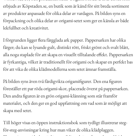
erbjuds av Köpstaden.se, en butik som är känd för sitt breda sortiment
av produkter anpassade för olika delar av vardagen. På bilden syns en
förpackning och olika delar av origami-setet som ger en känsla av både
lekfullhet och kreativitet.
I förgrunden ligger flera färgglada ark papper. Pappersarken har olika
färger; du kan se lysande gult, distinkt rött, friskt grönt och svalt blått,
alla noga staplade för att skapa en visuellt tilltalande effekt. Pappersarken
är fyrkantiga, vilket är traditionellt för origami och skapar en perfekt bas
för att vika de olika klädmodellerna som setet ämnar framställa.
På bilden syns även två färdigvikta origamifigurer. Den ena figuren
föreställer ett par röda origami-skor, placerade överst på pappersarken.
Den andra figuren är en grön origami-klänning som står framför
materialet, och den ger en god uppfattning om vad som är möjligt att
skapa med setet.
Till höger visas en öppen instruktionsbok som tydligt illustrerar steg-
för-steg-anvisningar kring hur man viker de olika klädplaggen.