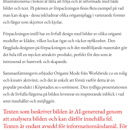
Illustrationerna i boken är lätta att följa och är utformade med både
bilder och text. På pärmen av förpackningen finns flera exempel på vad
man kan skapa - dessa inkluderar olika origamiplagg i varierande former
och färger som skjortor och kjolar.
Förpackningen intill har en livfull design med bilder av olika origami-
modeller av kläder, vilket lockar ögat och väcker nyfikenhet. Den
färgglada designen på förpackningen och det medföljande materialet gör
det hela till en mycket attraktiv produkt, perfekt för den som är
intresserad av hantverk och skapande.
Sammanfattningsvis erbjuder Origami Mode från Worldwide co en rolig
och kreativ aktivitet, och det är enkelt att förstå varför detta är en
populär produkt i Köpstaden.se:s sortiment. Den tydliga presentationen
och de livfulla färgerna på bilden levererar en inspirerande inblick i vad
setet innehåller och möjliggör.