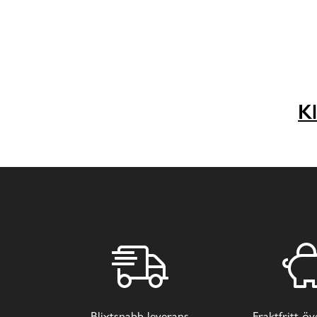
Kl
Blixtsnabb leverans
Fraktfritt ö