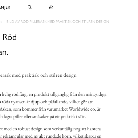
NJER
BILD AV RÖD PILLERASK MED PRAKTISK OCH STILREN DESIGN
k Röd
an.
lerask med praktisk och stilren design
en livlig röd färg, en produkt tillgänglig från den mångsidiga
röda nyansen är djup och påfallande, vilket gör att
t. Asken, som kommer från varumärket Worldwide co, är
 lagra piller eller småsaker på ett praktiskt sätt.
med en robust design som verkar tålig nog att hantera
är rektangulär med mjukt rundade hörn, vilket skapar en