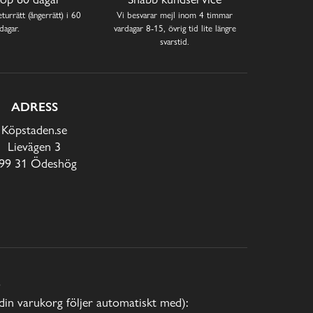
turrätt (ångerrätt) i 60
Vi besvarar mejl inom 4 timmar
dagar.
vardagar 8-15, övrig tid lite längre
svarstid.
ADRESS
Köpstaden.se
Lievägen 3
99 31 Ödeshög
E
(din varukorg följer automatiskt med):