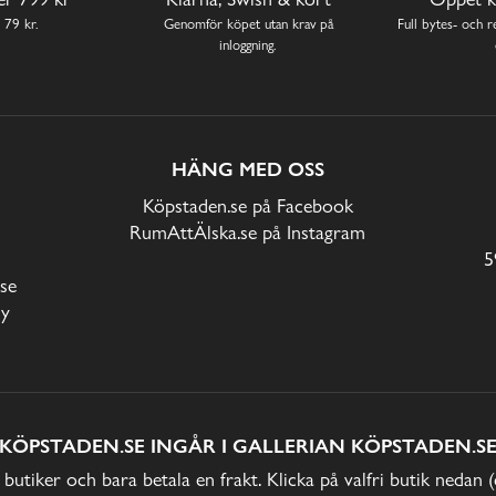
 79 kr.
Genomför köpet utan krav på
Full bytes- och re
inloggning.
HÄNG MED OSS
Köpstaden.se på Facebook
RumAttÄlska.se på Instagram
5
se
cy
KÖPSTADEN.SE INGÅR I GALLERIAN KÖPSTADEN.S
 butiker och bara betala en frakt. Klicka på valfri butik nedan 