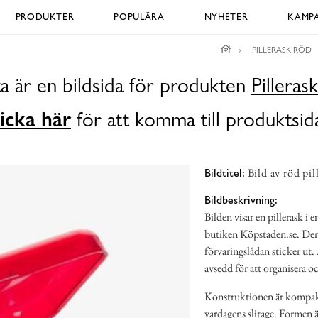
PRODUKTER
POPULÄRA
NYHETER
KAMPA
PILLERASK RÖD
a är en bildsida för produkten
Pilleras
icka här
för att komma till produktsid
Bild av röd pil
Bildtitel:
Bildbeskrivning:
Bilden visar en pillerask i 
butiken Köpstaden.se. Den 
förvaringslådan sticker u
avsedd för att organisera och
Konstruktionen är kompakt 
vardagens slitage. Formen 