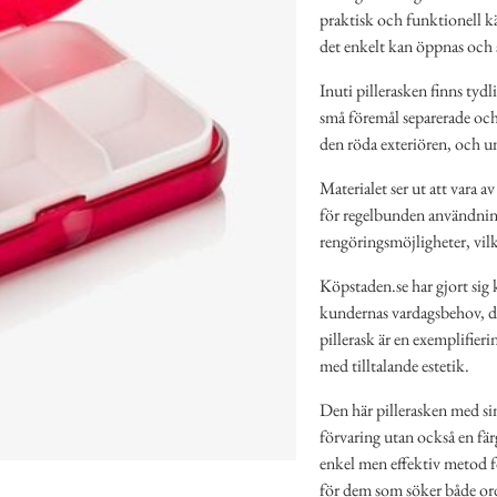
praktisk och funktionell k
det enkelt kan öppnas och s
Inuti pillerasken finns tydl
små föremål separerade och 
den röda exteriören, och un
Materialet ser ut att vara av
för regelbunden användning.
rengöringsmöjligheter, vilk
Köpstaden.se har gjort sig
kundernas vardagsbehov, dä
pillerask är en exemplifier
med tilltalande estetik.
Den här pillerasken med sin 
förvaring utan också en fär
enkel men effektiv metod för
för dem som söker både ordn