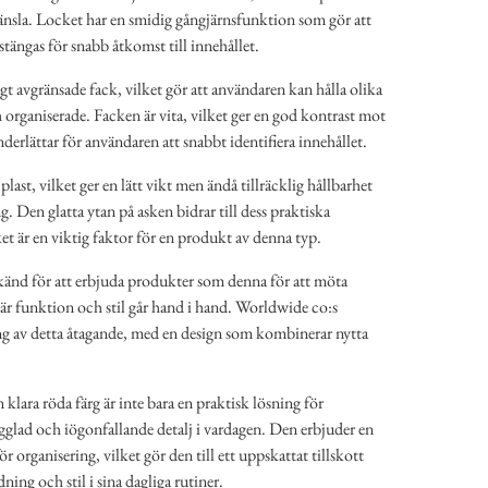
änsla. Locket har en smidig gångjärnsfunktion som gör att
tängas för snabb åtkomst till innehållet.
igt avgränsade fack, vilket gör att användaren kan hålla olika
organiserade. Facken är vita, vilket ger en god kontrast mot
derlättar för användaren att snabbt identifiera innehållet.
 plast, vilket ger en lätt vikt men ändå tillräcklig hållbarhet
 Den glatta ytan på asken bidrar till dess praktiska
et är en viktig faktor för en produkt av denna typ.
 känd för att erbjuda produkter som denna för att möta
r funktion och stil går hand i hand. Worldwide co:s
ing av detta åtagande, med en design som kombinerar nytta
klara röda färg är inte bara en praktisk lösning för
gglad och iögonfallande detalj i vardagen. Den erbjuder en
 organisering, vilket gör den till ett uppskattat tillskott
ing och stil i sina dagliga rutiner.