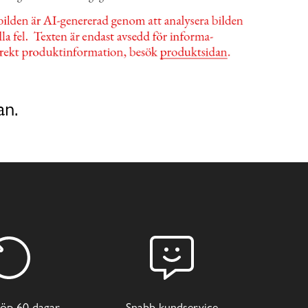
an.
öp 60 dagar
Snabb kundservice