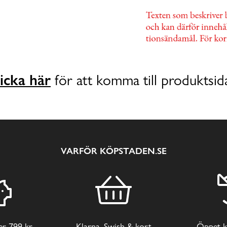
icka här
för att komma till produktsid
VARFÖR KÖPSTADEN.SE
ver 799 kr
Klarna, Swish & kort
Öppet k