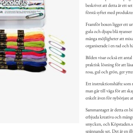
beskrivet att detta är ett s
förstå syftet med produkte
Framför boxen ligger ett urva
gula och djupa blå nyanser 
många möjligheter att mixa
organiserade i en rad och 
Bilden visar också ett antal 
praktisk lösning för att lås
rosa, gul och grön, ger ytter
Ett instruktionshäfte som me
man går till väga för att sk
enkelt även för nybörjare at
Sammantaget är detta en bi
erbjuda kreativa och mångs
smycken, och Köpstaden.se 
spännande set. Det är en il