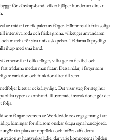
et byggt för vänskapsband, vilket hjälper kunder att direkt
n.
l av trådar i en rik palett av färger. Här finns allt från soliga
till intensiva röda och friska gröna, vilket ger användaren
 och matcha för sina unika skapelser. Trådarna är prydligt
hålls ihop med små band.
säkerhetsnålar i olika färger, vilka ger en flexibel och
a fast trådarna medan man flätar. Dessa nålar, i färger som
ligare variation och funktionalitet till setet.
dföljer kitet är också synligt. Det visar steg för steg hur
apa olika typer av armband. Illustrerade instruktioner gör det
t följa.
ld som fångar essensen av Worldwide cos engagemang i att
idiga lösningar för alla som önskar skapa egna handgjorda
utgör rätt plats att upptäcka och införskaffa detta
lustration av hantverksglädje, där varje komponent i bilden