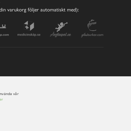
E
(din varukorg följer automatiskt med):
använda vår
er