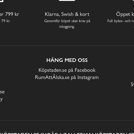
ver 799 kr
Klarna, Swish & kort
Öppet k
 79 kr.
Genomför köpet utan krav på
Full bytes- och re
inloggning.
HÄNG MED OSS
Köpstaden.se på Facebook
RumAttÄlska.se på Instagram
5
se
cy