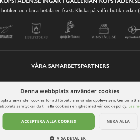
KÖPSTADEN.SE INGÅR I GALLERIAN KÖPSTADEN.S
 butiker och bara betala en frakt. Klicka på valfri butik nedan 
VÅRA SAMARBETSPARTNERS
Denna webbplats använder cookies
plats använder cookies för att förbättra användarupplevelsen. Genom att 
ebbplats samtycker du till alla cookies i enlighet med vår cookiepolicy.
Läs m
ACCEPTERA ALLA COOKIES
NEKA ALLA
VISA DETALJER