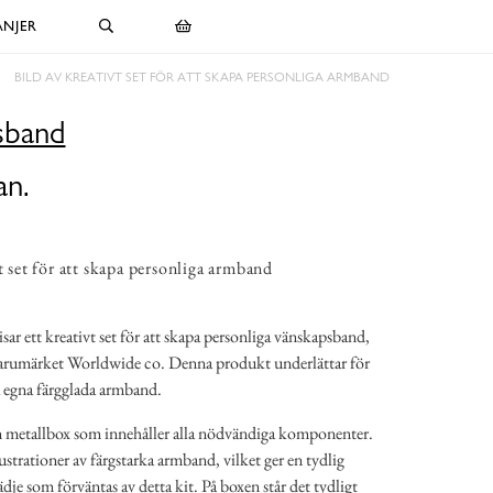
NJER
BILD AV KREATIVT SET FÖR ATT SKAPA PERSONLIGA ARMBAND
sband
an.
t set för att skapa personliga armband
sar ett kreativt set för att skapa personliga vänskapsband,
arumärket Worldwide co. Denna produkt underlättar för
a egna färgglada armband.
n metallbox som innehåller alla nödvändiga komponenter.
strationer av färgstarka armband, vilket ger en tydlig
dje som förväntas av detta kit. På boxen står det tydligt