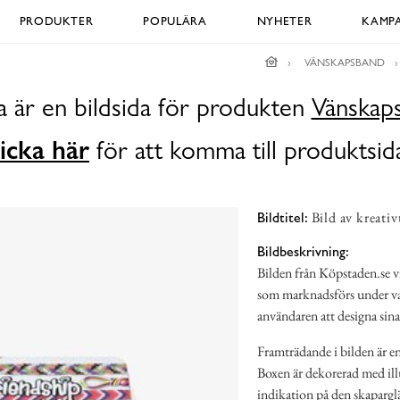
PRODUKTER
POPULÄRA
NYHETER
KAMPA
VÄNSKAPSBAND
a är en bildsida för produkten
Vänskap
icka här
för att komma till produktsid
Bild av kreativ
Bildtitel:
Bildbeskrivning:
Bilden från Köpstaden.se vi
som marknadsförs under v
användaren att designa sin
Framträdande i bilden är e
Boxen är dekorerad med illu
indikation på den skaparglä