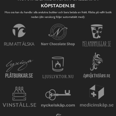
KÖPSTADEN.SE
Hos oss kan du handla i alla anslutna butiker och bara betala en frakt. Klicka på valfri butik
nedan (din varukorg följer automatiskt med):