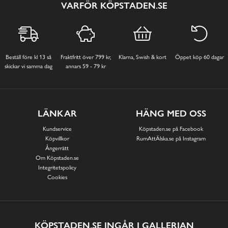
VARFÖR KÖPSTADEN.SE
Beställ före kl 13 så
Fraktfritt över 799 kr,
Klarna, Swish & kort
Öppet köp 60 dagar
skickar vi samma dag
annars 59 - 79 kr
LÄNKAR
HÄNG MED OSS
Kundservice
Köpstaden.se på Facebook
Köpvillkor
RumAttÄlska.se på Instagram
Ångerrätt
Om Köpstaden.se
Integritetspolicy
Cookies
KÖPSTADEN.SE INGÅR I GALLERIAN